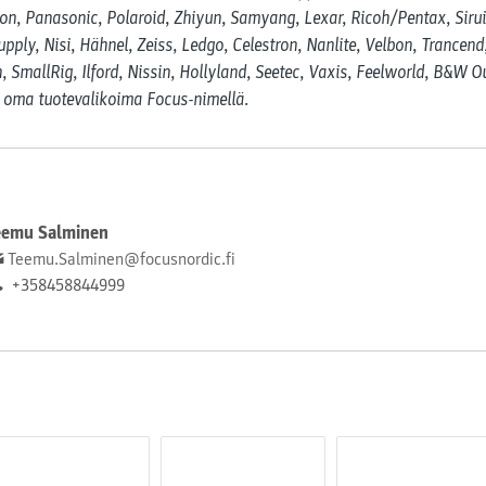
on, Panasonic, Polaroid, Zhiyun, Samyang, Lexar, Ricoh/Pentax, Sirui
ply, Nisi, Hähnel, Zeiss, Ledgo, Celestron, Nanlite, Velbon, Trancend
, SmallRig, Ilford, Nissin, Hollyland, Seetec, Vaxis, Feelworld, B&W O
n oma tuotevalikoima Focus-nimellä.
eemu Salminen
Teemu.Salminen@focusnordic.fi
+358458844999