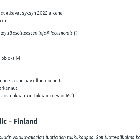
set alkavat syksyn 2022 aikana.
min.
yhteyttä osoitteeseen info@focusnordic.fi
objektiivi
nne ja suojaava fluoripinnoite
tarkennus
usrenkaan kiertokaari on vain 65°)
ic – Finland
uurin valokuvausalan tuotteiden tukkukauppa. Sen tuotevalikoima ko