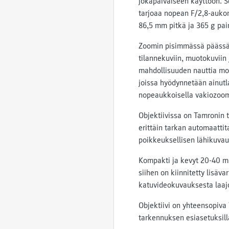
jokapäiväiseen käyttöön. S
tarjoaa nopean F/2,8-aukon
86,5 mm pitkä ja 365 g pai
Zoomin pisimmässä päässä o
tilannekuviin, muotokuviin 
mahdollisuuden nauttia mo
joissa hyödynnetään ainutla
nopeaukkoisella vakiozoom-
Objektiivissa on Tamronin 
erittäin tarkan automaatti
poikkeuksellisen lähikuvau
Kompakti ja kevyt 20-40 mm
siihen on kiinnitetty lisäv
katuvideokuvauksesta laajoi
Objektiivi on yhteensopiva 
tarkennuksen esiasetuksilla