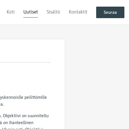
Koti
Uutiset
Sisältö
Kontaktit
Seuraa
skennoislle peilittömille
ia.
 Objektiivi on suunniteltu
ä on ihanteellinen