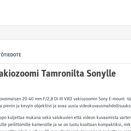
TÖTIEDOTE
akiozoomi Tamronilta Sonylle
ovoimaisen 20-40 mm F/2,8 Di III VXD vakiozoomin Sony E-mount -täy
a pienin ja kevyin objektiivi ja avaa uusia videokuvausmahdollisuuks
lppo kuljettaa mukana sekä valokuvien että videon kuvaamista varten.
lle peilittömille kameroille ja se on luotu kooltaan kompaktiksi, mik