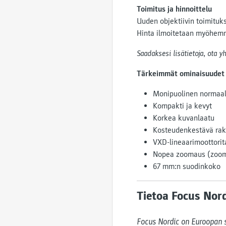
Toimitus ja hinnoittelu
Uuden objektiivin toimituk
Hinta ilmoitetaan myöhem
Saadaksesi lisätietoja, ota 
Tärkeimmät ominaisuudet
Monipuolinen normaali
Kompakti ja kevyt
Korkea kuvanlaatu
Kosteudenkestävä rake
VXD-lineaarimoottori
Nopea zoomaus (zooma
67 mm:n suodinkoko
Tietoa Focus Nord
Focus Nordic on Euroopan s