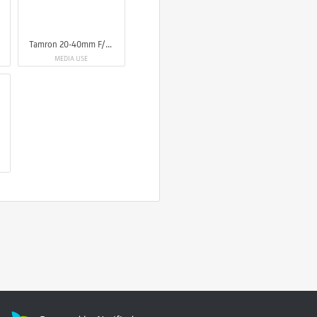
Tamron 20-40mm F/2.8 Di III VXD
MEDIA USE