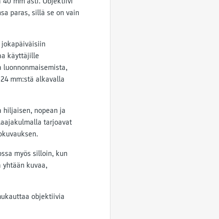
 40 mm asti. Objektiivi
a paras, sillä se on vain
jokapäiväisiin
a käyttäjille
a luonnonmaisemista,
i 24 mm:stä alkavalla
hiljaisen, nopean ja
aajakulmalla tarjoavat
rokuvauksen.
ssa myös silloin, kun
aa yhtään kuvaa,
mukauttaa objektiivia