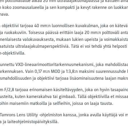
en polttovälialue alkaa 20 mm ultralaajakulmapäässä ja kattaen aina
 koko zoomausalueella ja sen kompakti ja kevyt rakenne on luokkans
nava.
bjektiivi tarjoaa 40 mm:n luonnollisen kuvakulman, joka on kätevä 
ja ruokakuviin. Toisessa päässä erittäin laaja 20 mm:n polttoväli anta
nenlaisesta valokuvauksesta, mukaan lukien upeista ja voimakkaist
atuista ultralaajakulmaperspektiiviä. Tätä ei voi tehdä yhtä helpost
objektiivilla.
tunnettu VXD-lineaarimoottoritarkennusmekanismi, joka mahdollistaa 
tarkennuksen. Vain 0,17 m:n MOD ja 1:3,8:n maksimi suurennussuhde l
smahdollisuuden ja objektiivi tarjoaa lisäominaisuutena laajan mak
 F/2,8 tarjoaa erinomaisen käsiteltävyyden, joka on hyvin tasapaino
arusteita, kuten kamerakahva tai gimbaali. Tällä objektiivilla et miss
hin maisemiin matkoilla ja selfieihin, joissa on laaja tausta.
Tamrons Lens Utility -ohjelmiston kanssa, jonka avulla käyttäjä voi 
 ja laiteohjelmistopäivityksillä.