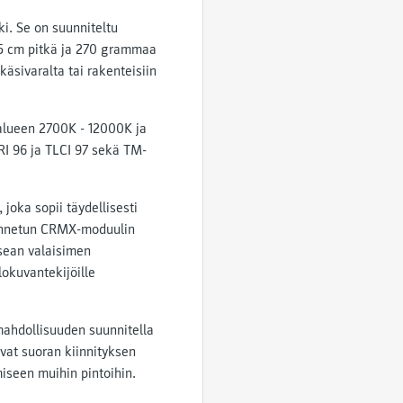
i. Se on suunniteltu
 25 cm pitkä ja 270 grammaa
käsivaralta tai rakenteisiin
alueen 2700K - 12000K ja
I 96 ja TLCI 97 sekä TM-
joka sopii täydellisesti
akennetun CRMX-moduulin
usean valaisimen
lokuvantekijöille
 mahdollisuuden suunnitella
vat suoran kiinnityksen
iseen muihin pintoihin.