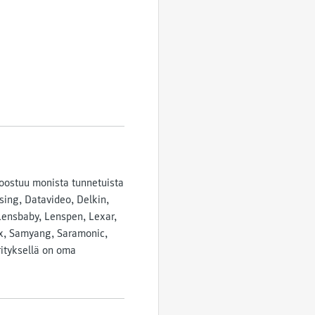
oostuu monista tunnetuista
ing, Datavideo, Delkin,
Lensbaby, Lenspen, Lexar,
ax, Samyang, Saramonic,
rityksellä on oma