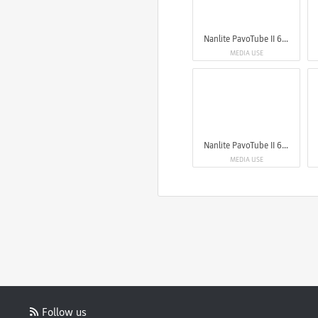
Nanlite PavoTube II 6XR LED RGBWW Pixel Tube Light
MEDIA USE
Nanlite PavoTube II 6XR LED RGBWW Pixel Tube Light
MEDIA USE
Follow us