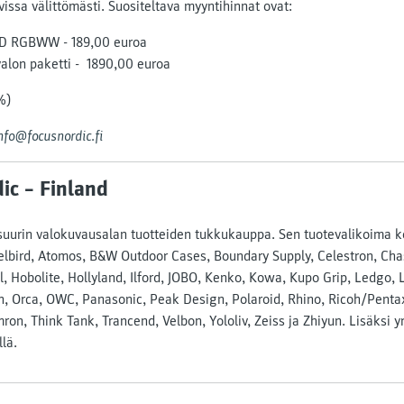
vissa välittömästi. Suositeltava myyntihinnat ovat:
LED RGBWW - 189,00 euroa
valon paketti - 1890,00 euroa
%)
nfo@focusnordic.fi
ic – Finland
suurin valokuvausalan tuotteiden tukkukauppa. Sen tuotevalikoima k
lbird, Atomos, B&W Outdoor Cases, Boundary Supply, Celestron, Chas
, Hobolite, Hollyland, Ilford, JOBO, Kenko, Kowa, Kupo Grip, Ledgo, 
sin, Orca, OWC, Panasonic, Peak Design, Polaroid, Rhino, Ricoh/Pent
mron, Think Tank, Trancend, Velbon, Yololiv, Zeiss ja Zhiyun. Lisäksi y
lä.