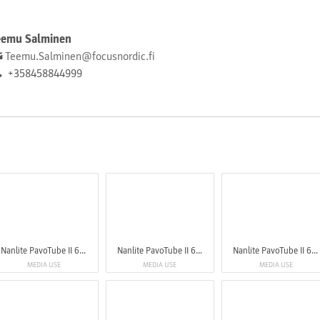
eemu Salminen
Teemu.Salminen@focusnordic.fi
+358458844999
Nanlite PavoTube II 6XR LED RGBWW Pixel Tube Light
Nanlite PavoTube II 6XR LED RGBWW Pixel Tube Light
Nanlite PavoTube II 6XR LED RGBWW Pixel Tube Light
MEDIA USE
MEDIA USE
MEDIA USE