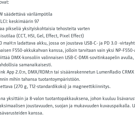
ovat:
säädettävä värilämpötila
TLCI: keskimäärin 97
vaa pikseliä yksityiskohtaisia tehosteita varten
isutilaa (CCT, HSI, Gel, Effect, Pixel Effect)
 maH:n ladattava akku, jossa on joustava USB-C- ja PD 3.0 -virtayht
naisen F550-akkukahvan kanssa, jolloin tarvitaan vain yksi NP-F550-
liittää DMX-konsoliin valinnaisen USB-C-DMX-sovitinkaapelin avulla
ahdollisia samanaikaisesti.
ink App 2.0:n, DMX/RDM:n tai sisäänrakennetun LumenRadio CRMX 
nnin mihin tahansa tuotantoympäristöön.
ttava (270 g, T12-standardikoko) ja magneettikiinnitys.
na yksittäin ja 8-valon tuotantopakkauksena, johon kuuluu lisävaruste
maksimaalisen joustavuuden, suojan ja mukavuuden kuvauspaikalla. U
isävarusteiden kanssa.