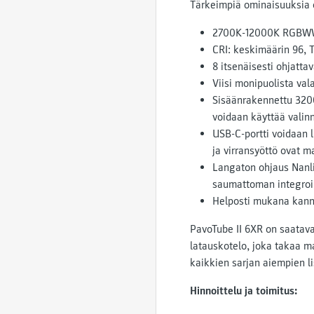
Tärkeimpiä ominaisuuksia 
2700K-12000K RGBWW 
CRI: keskimäärin 96, 
8 itsenäisesti ohjatta
Viisi monipuolista vala
Sisäänrakennettu 3200
voidaan käyttää valin
USB-C-portti voidaan 
ja virransyöttö ovat m
Langaton ohjaus Nanl
saumattoman integroi
Helposti mukana kanne
PavoTube II 6XR on saatava
latauskotelo, joka takaa 
kaikkien sarjan aiempien l
Hinnoittelu ja toimitus: