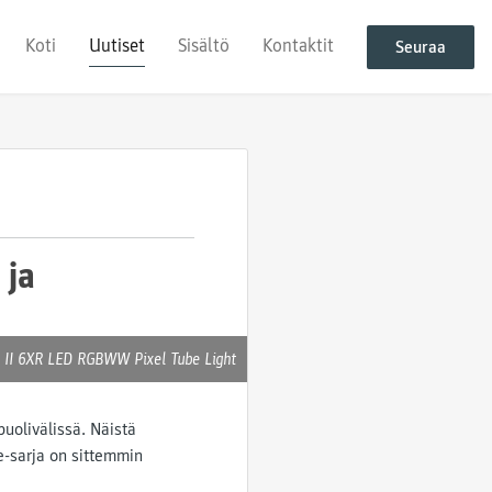
Koti
Uutiset
Sisältö
Kontaktit
Seuraa
 ja
e II 6XR LED RGBWW Pixel Tube Light
uolivälissä. Näistä
e-sarja on sittemmin