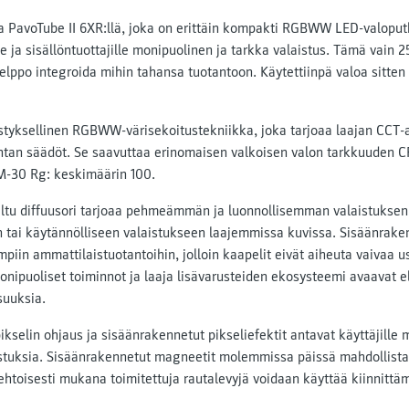
la PavoTube II 6XR:llä, joka on erittäin kompakti RGBWW LED-valoputk
e ja sisällöntuottajille monipuolinen ja tarkka valaistus. Tämä vain
elppo integroida mihin tahansa tuotantoon. Käytettiinpä valoa sitten 
styksellinen RGBWW-värisekoitustekniikka, joka tarjoaa laajan CCT-
tan säädöt. Se saavuttaa erinomaisen valkoisen valon tarkkuuden CR
M-30 Rg: keskimäärin 100.
iltu diffuusori tarjoaa pehmeämmän ja luonnollisemman valaistuksen, 
iin tai käytännölliseen valaistukseen laajemmissa kuvissa. Sisäänr
piin ammattilaistuotantoihin, jolloin kaapelit eivät aiheuta vaivaa 
onipuoliset toiminnot ja laaja lisävarusteiden ekosysteemi avaavat e
suuksia.
kselin ohjaus ja sisäänrakennetut pikseliefektit antavat käyttäjille
istuksia. Sisäänrakennetut magneetit molemmissa päissä mahdollista
ehtoisesti mukana toimitettuja rautalevyjä voidaan käyttää kiinnittäm