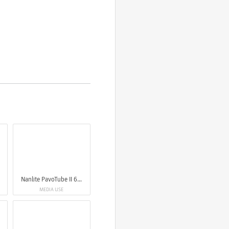
Nanlite PavoTube II 6XR LED RGBWW Pixel Tube Light
MEDIA USE