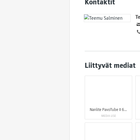
Kontaktit
T
Liittyvät mediat
Nanlite PavoTube II 6XR LED RGBWW Pixel Tube Light
MEDIA USE