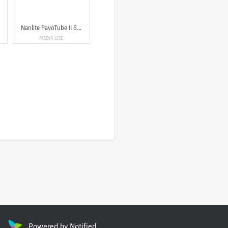
Nanlite PavoTube II 6XR LED RGBWW Pixel Tube Light
MEDIA USE
Powered by Notified