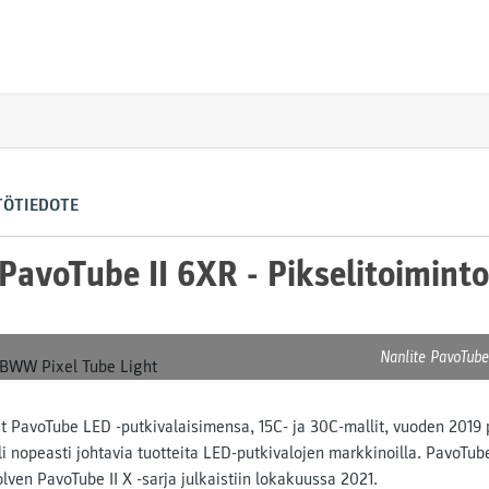
TÖTIEDOTE
PavoTube II 6XR - Pikselitoiminto
Nanlite PavoTub
et PavoTube LED -putkivalaisimensa, 15C- ja 30C-mallit, vuoden 2019 p
li nopeasti johtavia tuotteita LED-putkivalojen markkinoilla. PavoTub
olven PavoTube II X -sarja julkaistiin lokakuussa 2021.