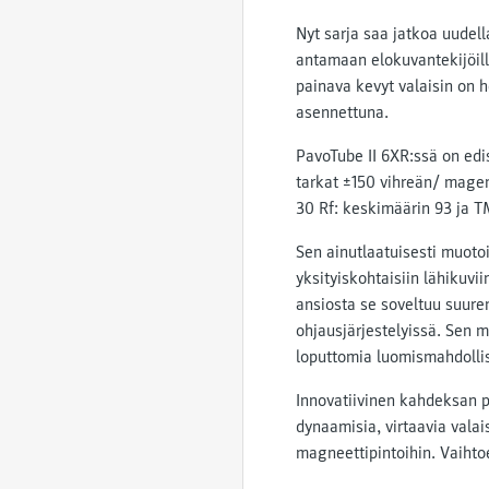
Nyt sarja saa jatkoa uudel
antamaan elokuvantekijöill
painava kevyt valaisin on h
asennettuna.
PavoTube II 6XR:ssä on edi
tarkat ±150 vihreän/ magen
30 Rf: keskimäärin 93 ja T
Sen ainutlaatuisesti muoto
yksityiskohtaisiin lähikuv
ansiosta se soveltuu suurem
ohjausjärjestelyissä. Sen m
loputtomia luomismahdolli
Innovatiivinen kahdeksan pi
dynaamisia, virtaavia vala
magneettipintoihin. Vaihto