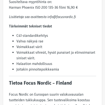
Suositeltava myyntihinta on:
Harman Phoenix ISO 200 135-36 filmi 16,90 €
Lisätietoja saa osoitteesta info@focusnordic.fi
Tärkeimmät tekniset tiedot
C41-standardikehitys
Vahva näkyvä rae
Voimakkaat värit
Voimakkaat vihreät, hyvät punaiset ja elinvoimaiset
siniset värit.
Halaation mahdollisuus
Joitakin pinnoitepoikkeamia
Tietoa Focus Nordic – Finland
Focus Nordic on Euroopan suurin valokuvausalan
tuotteiden tukkukauppa. Sen tuotevalikoima koostuu