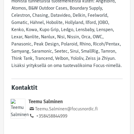
monista tunnetuista tuotemerkeistä kuten: Angelbird,
Atomos, B&W Outdoor Cases, Boundary Supply,
Celestron, Chasing, Datavideo, Delkin, Feelworld,
Gomatic, Hähnel, Hobolite, Hollyland, Ilford, JOBO,
Kenko, Kowa, Kupo Grip, Ledgo, Lensbaby, Lenspen,
Lexar, Nanlite, Nanlux, Nisi, Nissin, Orca, OWC,
Panasonic, Peak Design, Polaroid, Rhino, Ricoh/Pentax,
Samyang, Saramonic, Seetec, Sirui, SmallRig, Tamron,
Think Tank, Trancend, Velbon, Yololiv, Zeiss ja Zhiyun.
Lisäksi yrityksellä on oma tuotevalikoima Focus-nimellä.
Kontaktit
Teemu Salminen
Teemu.Salminen@focusnordic.fi
+358458844999