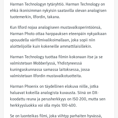
Harman Technologyn tytäryhtiö. Harman Technology on
ehkä ikonisimman nykyisin saatavilla olevan analogisen
tuotemerkin, Ilfordin, takana.
Kun Ilford nojaa analogiseen mustavalkoperintöönsä,
Harman Photo ottaa harppauksen eteenpäin nykyaikaan
upouudella värifilmivalikoimallaan, joka sopii niin
aloittelijoille kuin kokeneille ammattilaisillekin.
Harman Technology tuottaa filmin kokonaan itse ja se
valmistetaan Mobberlyssä, Yhdistyneessä
kuningaskunnassa samassa laitoksessa, jossa
valmistetaan Ilfordin mustavalkotuotteita.
Harman Phoenix on täydellinen elokuva niille, jotka
haluavat kokeilla analogista kuvausta. Siinä on DX-
koodattu reuna ja perusherkkyys on ISO 200, mutta sen
herkkyysluokka voi olla myös 100-400.
Se on luonteikas filmi, joka viihtyy parhaiten hyvässä,