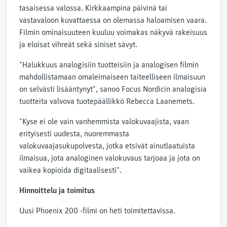
tasaisessa valossa. Kirkkaampina päivinä tai
vastavaloon kuvattaessa on olemassa haloamisen vaara.
Filmin ominaisuuteen kuuluu voimakas näkyvä rakeisuus
ja eloisat vihreät sekä siniset sävyt.
"Halukkuus analogisiin tuotteisiin ja analogisen filmin
mahdollistamaan omaleimaiseen taiteelliseen ilmaisuun
on selvästi lisääntynyt", sanoo Focus Nordicin analogisia
tuotteita valvova tuotepäällikkö Rebecca Laanemets.
"Kyse ei ole vain vanhemmista valokuvaajista, vaan
erityisesti uudesta, nuoremmasta
valokuvaajasukupolvesta, jotka etsivät ainutlaatuista
ilmaisua, jota analoginen valokuvaus tarjoaa ja jota on
vaikea kopioida digitaalisesti".
Hinnoittelu ja toimitus
Uusi Phoenix 200 -filmi on heti toimitettavissa.