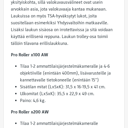
yksityiskohta, sillä valokuvausvälineet ovat usein
arvokkain asia, jota valokuvaaja kantaa mukanaan.
Laukuissa on myös TSA-hyväksytyt lukot, joita
suositellaan esimerkiksi Yhdysvaltoihin matkaaville.
Lisäksi laukun sisäosa on irrotettavissa ja sitä voidaan
käyttää erillisenä reppuna. Laukun trolley-osa toimii
tällöin tilavana erillislaukkuna.
Pro Roller x100 AW
Tilaa 1-2 ammattilaisjärjestelmäkameralle ja 4-6
objektiiville (enintään 400mm), lisävarusteille ja
kannettavalle tietokoneelle (enintään 15”)
Sisätilan mitat (LxSxK): 31,5 x 16-19,5 x 41 cm.
Ulkomitat (LxSxK): 35,5 x 22,9 x 49 cm.
Paino: 4,6 kg.
Pro Roller x200 AW
Tilaa 1-2 ammattilaisjärjestelmäkameralle