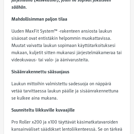
järjestelmä (AllWeather), joten ne sopivat jokaiseen
säähän.
Mahdollisimman paljon tilaa
Uuden MaxFit System™ -rakenteen ansiosta laukun
sisäosat ovat entistäkin helpommin muokattavissa.
Muutat vaivatta laukun sopimaan käyttötarkoituksesi
mukaan, kuljetit sitten mukanasi järjestelmäkameraa tai
videokuvaus- tai valo- ja äänivarusteita.
Sisäänrakennettu sääsuojaus
Laukun mittoihin valmistettu sadesuoja on näppärä
vetää tarvittaessa laukun päälle ja sisäänrakennettuna
se kulkee aina mukana.
Suunniteltu liikkuville kuvaajille
Pro Roller x200 ja x100 täyttävät käsimatkatavaroiden
kansainväliset säädökset lentoliikenteessä. Se on tärkeä