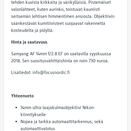
tehden kuvista kirkkaita ja värikylläisiä. Pistemäiset
valonlähteet, kuten aurinko, toistuvat kauniisti
seitsemän lehtisen himmentimen ansiosta. Objektiivin
säänkestävät kumitiivisteet suojaavat rakennetta
kosteudelta ja pölyltä.
Hinta ja saatavuus
Samyang AF 14mm f/2.8 EF on saatavilla syyskuussa
2018. Sen suositusvähittäishinta on noin 730 euroa.
Lisätiedot:
info@focusnordic.fi
Yhteenveto
14mm ultra-laajakulmaobjektiivi Nikon-
kiinnitykselle
Nopea ja tarkka automaattitarkennus, sekä
automaattivalotus