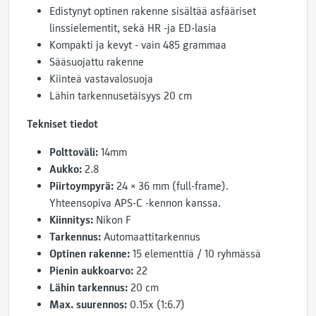
Edistynyt optinen rakenne sisältää asfääriset
linssielementit, sekä HR -ja ED-lasia
Kompakti ja kevyt - vain 485 grammaa
Sääsuojattu rakenne
Kiinteä vastavalosuoja
Lähin tarkennusetäisyys 20 cm
Tekniset tiedot
Polttoväli:
14mm
Aukko:
2.8
Piirtoympyrä:
24 × 36 mm (full-frame).
Yhteensopiva APS-C -kennon kanssa.
Kiinnitys:
Nikon F
Tarkennus:
Automaattitarkennus
Optinen rakenne:
15 elementtiä / 10 ryhmässä
Pienin aukkoarvo:
22
Lähin tarkennus:
20 cm
Max. suurennos:
0.15x (1:6.7)