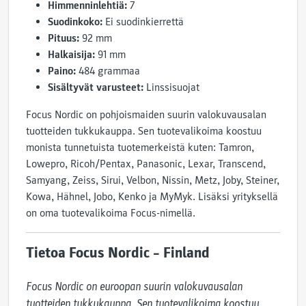
Himmenninlehtiä:
7
Suodinkoko:
Ei suodinkierrettä
Pituus:
92 mm
Halkaisija:
91 mm
Paino:
484 grammaa
Sisältyvät varusteet:
Linssisuojat
Focus Nordic on pohjoismaiden suurin valokuvausalan
tuotteiden tukkukauppa. Sen tuotevalikoima koostuu
monista tunnetuista tuotemerkeistä kuten: Tamron,
Lowepro, Ricoh/Pentax, Panasonic, Lexar, Transcend,
Samyang, Zeiss, Sirui, Velbon, Nissin, Metz, Joby, Steiner,
Kowa, Hähnel, Jobo, Kenko ja MyMyk. Lisäksi yrityksellä
on oma tuotevalikoima Focus-nimellä.
Tietoa Focus Nordic – Finland
Focus Nordic on euroopan suurin valokuvausalan 
tuotteiden tukkukauppa. Sen tuotevalikoima koostuu 