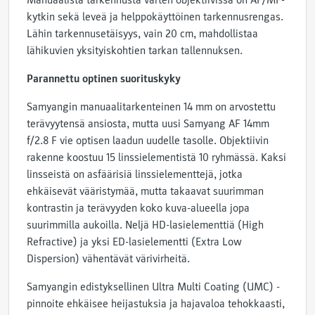
Manuaalista tarkennusta varten objektiivissa on AF/MF-
kytkin sekä leveä ja helppokäyttöinen tarkennusrengas.
Lähin tarkennusetäisyys, vain 20 cm, mahdollistaa
lähikuvien yksityiskohtien tarkan tallennuksen.
Parannettu optinen suorituskyky
Samyangin manuaalitarkenteinen 14 mm on arvostettu
terävyytensä ansiosta, mutta uusi Samyang AF 14mm
f/2.8 F vie optisen laadun uudelle tasolle. Objektiivin
rakenne koostuu 15 linssielementistä 10 ryhmässä. Kaksi
linsseistä on asfäärisiä linssielementtejä, jotka
ehkäisevät vääristymää, mutta takaavat suurimman
kontrastin ja terävyyden koko kuva-alueella jopa
suurimmilla aukoilla. Neljä HD-lasielementtiä (High
Refractive) ja yksi ED-lasielementti (Extra Low
Dispersion) vähentävät värivirheitä.
Samyangin edistyksellinen Ultra Multi Coating (UMC) -
pinnoite ehkäisee heijastuksia ja hajavaloa tehokkaasti,