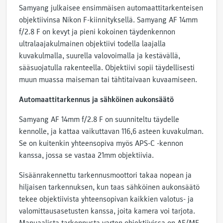
Samyang julkaisee ensimmäisen automaattitarkenteisen
objektiivinsa Nikon F-kiinnityksellä. Samyang AF 14mm
f/2.8 F on kevyt ja pieni kokoinen täydenkennon
ultralaajakulmainen objektiivi todella laajalla
kuvakulmalla, suurella valovoimalla ja kestävällä,
sääsuojatulla rakenteella. Objektiivi sopii täydellisesti
muun muassa maiseman tai tähtitaivaan kuvaamiseen.
Automaattitarkennus ja sähköinen aukonsäätö
Samyang AF 14mm f/2.8 F on suunniteltu täydelle
kennolle, ja kattaa vaikuttavan 116,6 asteen kuvakulman.
Se on kuitenkin yhteensopiva myös APS-C -kennon
kanssa, jossa se vastaa 21mm objektiivia.
Sisäänrakennettu tarkennusmoottori takaa nopean ja
hiljaisen tarkennuksen, kun taas sähköinen aukonsäätö
tekee objektiivista yhteensopivan kaikkien valotus- ja
valomittausasetusten kanssa, joita kamera voi tarjota.