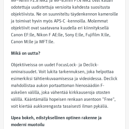
MF-14mm F2.8 MK2 ja MF-85mm F1.4 MK2 ovat kauan
odotettuja uudistettuja versioita kahdesta suositusta
objektiivista. Ne on suunniteltu täydenkennon kameroille
ja toimivat hyvin myös APS-C -kennoilla. Molemmat
objektiivit ovat saatavana kuudella eri kiinnityksellä
Canon EF:lle, Nikon F AE:lle, Sony E:lle, Fujifilm X:lle,
Canon M:lle ja MFT:lle.
Mikä on uutta?
Objektiiveissa on uudet FocusLock- ja Declick-
ominaisuudet. Voit lukita tarkennuksen, joka helpottaa
esimerkiksi tähtienkuvaamisessa ja videoidessa. Declick
mahdollistaa aukon portaattoman hienosäädön F-
askelien välillä, joka vähentää kirkkauseroja otosten
välillä. Kääntämällä hopeisen renkaan asentoon ”Free”,
voit kiertää aukkorengasta tasaisesti ilman pykäliä.
Upea bokeh, edistyksellinen optinen rakenne ja
moderni muotoilu