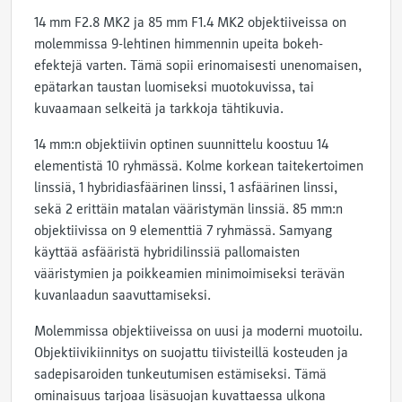
14 mm F2.8 MK2 ja 85 mm F1.4 MK2 objektiiveissa on
molemmissa 9-lehtinen himmennin upeita bokeh-
efektejä varten. Tämä sopii erinomaisesti unenomaisen,
epätarkan taustan luomiseksi muotokuvissa, tai
kuvaamaan selkeitä ja tarkkoja tähtikuvia.
14 mm:n objektiivin optinen suunnittelu koostuu 14
elementistä 10 ryhmässä. Kolme korkean taitekertoimen
linssiä, 1 hybridiasfäärinen linssi, 1 asfäärinen linssi,
sekä 2 erittäin matalan vääristymän linssiä. 85 mm:n
objektiivissa on 9 elementtiä 7 ryhmässä. Samyang
käyttää asfääristä hybridilinssiä pallomaisten
vääristymien ja poikkeamien minimoimiseksi terävän
kuvanlaadun saavuttamiseksi.
Molemmissa objektiiveissa on uusi ja moderni muotoilu.
Objektiivikiinnitys on suojattu tiivisteillä kosteuden ja
sadepisaroiden tunkeutumisen estämiseksi. Tämä
ominaisuus tarjoaa lisäsuojan kuvattaessa ulkona