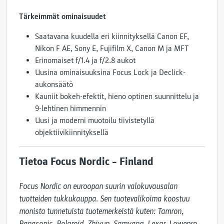
Tärkeimmät ominaisuudet
Saatavana kuudella eri kiinnityksellä Canon EF,
Nikon F AE, Sony E, Fujifilm X, Canon M ja MFT
Erinomaiset f/1.4 ja f/2.8 aukot
Uusina ominaisuuksina Focus Lock ja Declick-
aukonsäätö
Kauniit bokeh-efektit, hieno optinen suunnittelu ja
9-lehtinen himmennin
Uusi ja moderni muotoilu tiivistetyllä
objektiivikiinnityksellä
Tietoa Focus Nordic – Finland
Focus Nordic on euroopan suurin valokuvausalan 
tuotteiden tukkukauppa. Sen tuotevalikoima koostuu 
monista tunnetuista tuotemerkeistä kuten: Tamron, 
Panasonic, Polaroid, Zhiyun, Samyang, Lexar, Lowepro, 