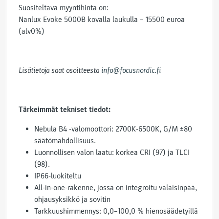
Suositeltava myyntihinta on:
Nanlux Evoke 5000B kovalla laukulla – 15500 euroa
(alv0%)
Lisätietoja saat osoitteesta
info@focusnordic.fi
Tärkeimmät tekniset tiedot:
Nebula B4 -valomoottori: 2700K-6500K, G/M ±80
säätömahdollisuus.
Luonnollisen valon laatu: korkea CRI (97) ja TLCI
(98).
IP66-luokiteltu
All-in-one-rakenne, jossa on integroitu valaisinpää,
ohjausyksikkö ja sovitin
Tarkkuushimmennys: 0,0–100,0 % hienosäädetyillä