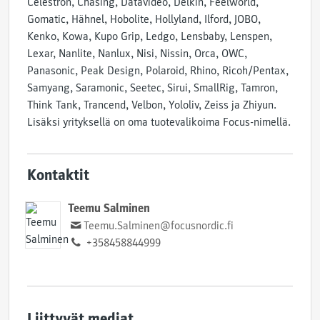
Celestron, Chasing, Datavideo, Delkin, Feelworld,
Gomatic, Hähnel, Hobolite, Hollyland, Ilford, JOBO,
Kenko, Kowa, Kupo Grip, Ledgo, Lensbaby, Lenspen,
Lexar, Nanlite, Nanlux, Nisi, Nissin, Orca, OWC,
Panasonic, Peak Design, Polaroid, Rhino, Ricoh/Pentax,
Samyang, Saramonic, Seetec, Sirui, SmallRig, Tamron,
Think Tank, Trancend, Velbon, Yololiv, Zeiss ja Zhiyun.
Lisäksi yrityksellä on oma tuotevalikoima Focus-nimellä.
Kontaktit
Teemu Salminen
Teemu.Salminen@focusnordic.fi
+358458844999
Liittyvät mediat