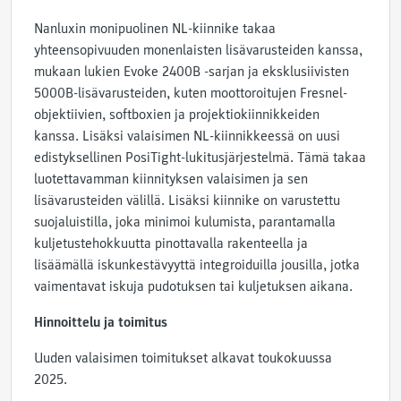
Nanluxin monipuolinen NL-kiinnike takaa
yhteensopivuuden monenlaisten lisävarusteiden kanssa,
mukaan lukien Evoke 2400B -sarjan ja eksklusiivisten
5000B-lisävarusteiden, kuten moottoroitujen Fresnel-
objektiivien, softboxien ja projektiokiinnikkeiden
kanssa. Lisäksi valaisimen NL-kiinnikkeessä on uusi
edistyksellinen PosiTight-lukitusjärjestelmä. Tämä takaa
luotettavamman kiinnityksen valaisimen ja sen
lisävarusteiden välillä. Lisäksi kiinnike on varustettu
suojaluistilla, joka minimoi kulumista, parantamalla
kuljetustehokkuutta pinottavalla rakenteella ja
lisäämällä iskunkestävyyttä integroiduilla jousilla, jotka
vaimentavat iskuja pudotuksen tai kuljetuksen aikana.
Hinnoittelu ja toimitus
Uuden valaisimen toimitukset alkavat toukokuussa
2025.