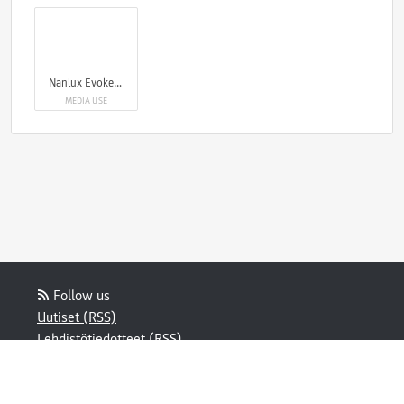
Nanlux Evoke 5000B
MEDIA USE
Follow us
Uutiset (RSS)
Lehdistötiedotteet (RSS)
Blogikirjoitukset (RSS)
Powered by Notified