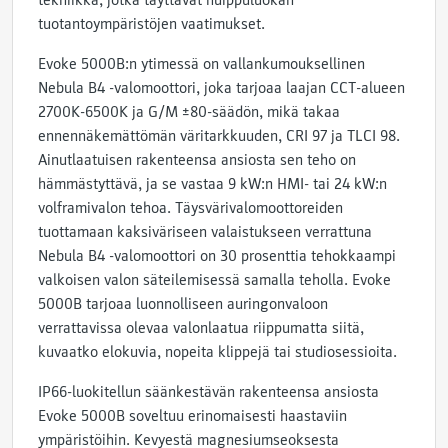
tekniikka, jotka täyttävät huippuluokan
tuotantoympäristöjen vaatimukset.
Evoke 5000B:n ytimessä on vallankumouksellinen
Nebula B4 -valomoottori, joka tarjoaa laajan CCT-alueen
2700K-6500K ja G/M ±80-säädön, mikä takaa
ennennäkemättömän väritarkkuuden, CRI 97 ja TLCI 98.
Ainutlaatuisen rakenteensa ansiosta sen teho on
hämmästyttävä, ja se vastaa 9 kW:n HMI- tai 24 kW:n
volframivalon tehoa. Täysvärivalomoottoreiden
tuottamaan kaksiväriseen valaistukseen verrattuna
Nebula B4 -valomoottori on 30 prosenttia tehokkaampi
valkoisen valon säteilemisessä samalla teholla. Evoke
5000B tarjoaa luonnolliseen auringonvaloon
verrattavissa olevaa valonlaatua riippumatta siitä,
kuvaatko elokuvia, nopeita klippejä tai studiosessioita.
IP66-luokitellun säänkestävän rakenteensa ansiosta
Evoke 5000B soveltuu erinomaisesti haastaviin
ympäristöihin. Kevyestä magnesiumseoksesta