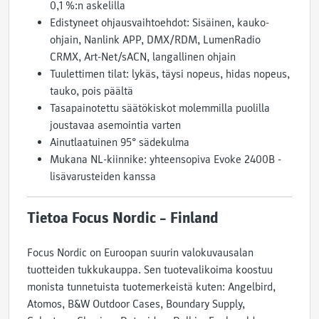
0,1 %:n askelilla
Edistyneet ohjausvaihtoehdot: Sisäinen, kauko-
ohjain, Nanlink APP, DMX/RDM, LumenRadio
CRMX, Art-Net/sACN, langallinen ohjain
Tuulettimen tilat: lykäs, täysi nopeus, hidas nopeus,
tauko, pois päältä
Tasapainotettu säätökiskot molemmilla puolilla
joustavaa asemointia varten
Ainutlaatuinen 95° sädekulma
Mukana NL-kiinnike: yhteensopiva Evoke 2400B -
lisävarusteiden kanssa
Tietoa Focus Nordic – Finland
Focus Nordic on Euroopan suurin valokuvausalan
tuotteiden tukkukauppa. Sen tuotevalikoima koostuu
monista tunnetuista tuotemerkeistä kuten: Angelbird,
Atomos, B&W Outdoor Cases, Boundary Supply,