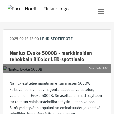
2025-02-19 12:00
LEHDISTÖTIEDOTE
Nanlux Evoke 5000B - markkinoiden
tehokkain BiColor LED-spottivalo
Nanlux Evoke 5000B
Nanlux esittelee maailman ensimmäisen 5000W:n
kaksivärisen, vihreä/magenta-säädöllä varustetun,
valaisimen - Evoke 5000B. Se asettaa ammattikäyttöön
tarkoitetun valaistustekniikan täysin uuteen valoon.
Siinä yhdistyvät huippuluokan ominaisuudet ja kestävä