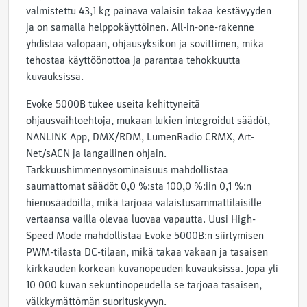
valmistettu 43,1 kg painava valaisin takaa kestävyyden
ja on samalla helppokäyttöinen. All-in-one-rakenne
yhdistää valopään, ohjausyksikön ja sovittimen, mikä
tehostaa käyttöönottoa ja parantaa tehokkuutta
kuvauksissa.
Evoke 5000B tukee useita kehittyneitä
ohjausvaihtoehtoja, mukaan lukien integroidut säädöt,
NANLINK App, DMX/RDM, LumenRadio CRMX, Art-
Net/sACN ja langallinen ohjain.
Tarkkuushimmennysominaisuus mahdollistaa
saumattomat säädöt 0,0 %:sta 100,0 %:iin 0,1 %:n
hienosäädöillä, mikä tarjoaa valaistusammattilaisille
vertaansa vailla olevaa luovaa vapautta. Uusi High-
Speed Mode mahdollistaa Evoke 5000B:n siirtymisen
PWM-tilasta DC-tilaan, mikä takaa vakaan ja tasaisen
kirkkauden korkean kuvanopeuden kuvauksissa. Jopa yli
10 000 kuvan sekuntinopeudella se tarjoaa tasaisen,
välkkymättömän suorituskyvyn.