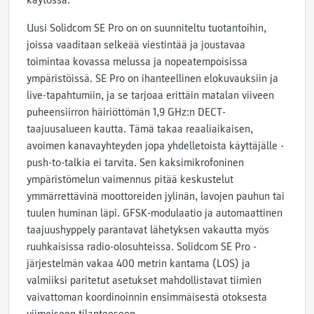
käytössä.
Uusi Solidcom SE Pro on on suunniteltu tuotantoihin,
joissa vaaditaan selkeää viestintää ja joustavaa
toimintaa kovassa melussa ja nopeatempoisissa
ympäristöissä. SE Pro on ihanteellinen elokuvauksiin ja
live-tapahtumiin, ja se tarjoaa erittäin matalan viiveen
puheensiirron häiriöttömän 1,9 GHz:n DECT-
taajuusalueen kautta. Tämä takaa reaaliaikaisen,
avoimen kanavayhteyden jopa yhdelletoista käyttäjälle -
push-to-talkia ei tarvita. Sen kaksimikrofoninen
ympäristömelun vaimennus pitää keskustelut
ymmärrettävinä moottoreiden jylinän, lavojen pauhun tai
tuulen huminan läpi. GFSK-modulaatio ja automaattinen
taajuushyppely parantavat lähetyksen vakautta myös
ruuhkaisissa radio-olosuhteissa. Solidcom SE Pro -
järjestelmän vakaa 400 metrin kantama (LOS) ja
valmiiksi paritetut asetukset mahdollistavat tiimien
vaivattoman koordinoinnin ensimmäisestä otoksesta