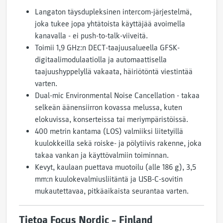
Langaton täysdupleksinen intercom-järjestelmä,
joka tukee jopa yhtätoista käyttäjää avoimella
kanavalla - ei push-to-talk-viiveitä.
Toimii 1,9 GHz:n DECT-taajuusalueella GFSK-
digitaalimodulaatiolla ja automaattisella
taajuushyppelyllä vakaata, häiriötöntä viestintää
varten.
Dual-mic Environmental Noise Cancellation - takaa
selkeän äänensiirron kovassa melussa, kuten
elokuvissa, konserteissa tai meriympäristöissä.
400 metrin kantama (LOS) valmiiksi liitetyillä
kuulokkeilla sekä roiske- ja pölytiivis rakenne, joka
takaa vankan ja käyttövalmiin toiminnan.
Kevyt, kaulaan puettava muotoilu (alle 186 g), 3,5
mm:n kuulokevalmiusliitäntä ja USB-C-sovitin
mukautettavaa, pitkäaikaista seurantaa varten.
Tietoa Focus Nordic – Finland