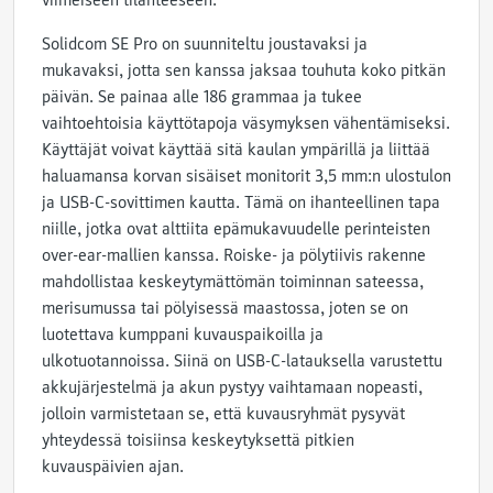
viimeiseen tilanteeseen.
Solidcom SE Pro on suunniteltu joustavaksi ja
mukavaksi, jotta sen kanssa jaksaa touhuta koko pitkän
päivän. Se painaa alle 186 grammaa ja tukee
vaihtoehtoisia käyttötapoja väsymyksen vähentämiseksi.
Käyttäjät voivat käyttää sitä kaulan ympärillä ja liittää
haluamansa korvan sisäiset monitorit 3,5 mm:n ulostulon
ja USB-C-sovittimen kautta. Tämä on ihanteellinen tapa
niille, jotka ovat alttiita epämukavuudelle perinteisten
over-ear-mallien kanssa. Roiske- ja pölytiivis rakenne
mahdollistaa keskeytymättömän toiminnan sateessa,
merisumussa tai pölyisessä maastossa, joten se on
luotettava kumppani kuvauspaikoilla ja
ulkotuotannoissa. Siinä on USB-C-latauksella varustettu
akkujärjestelmä ja akun pystyy vaihtamaan nopeasti,
jolloin varmistetaan se, että kuvausryhmät pysyvät
yhteydessä toisiinsa keskeytyksettä pitkien
kuvauspäivien ajan.