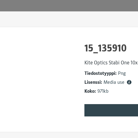
15_135910
Kite Optics Stabi One 10
Tiedostotyyppi:
Png
Lisenssi:
Media use
Koko:
971kb