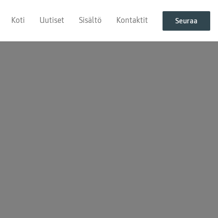
Koti
Uutiset
Sisältö
Kontaktit
Seuraa