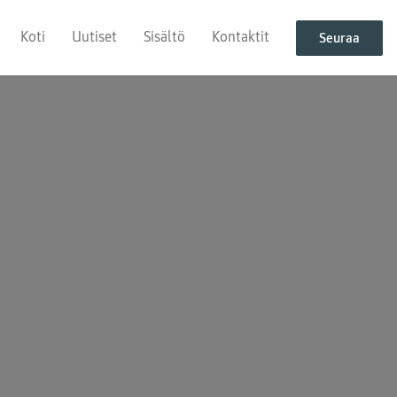
Koti
Uutiset
Sisältö
Kontaktit
Seuraa