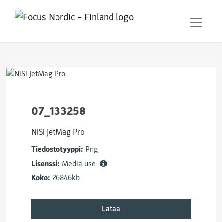
07_133258
NiSi JetMag Pro
Tiedostotyyppi:
Png
Lisenssi:
Media use
Koko:
26846kb
Lataa