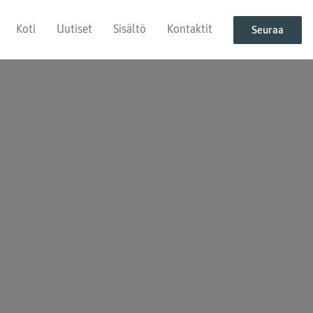
Koti
Uutiset
Sisältö
Kontaktit
Seuraa