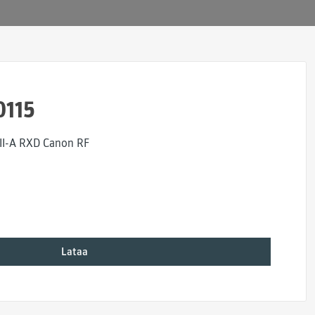
0115
II-A RXD Canon RF
Lataa