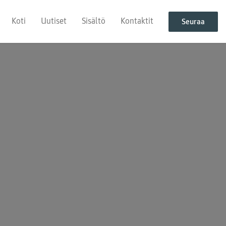
Koti
Uutiset
Sisältö
Kontaktit
Seuraa