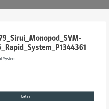
679_Sirui_Monopod_SVM-
5_Rapid_System_P1344361
d System
Lataa