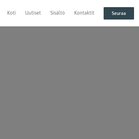
Koti
Uutiset
Sisältö
Kontaktit
Seuraa