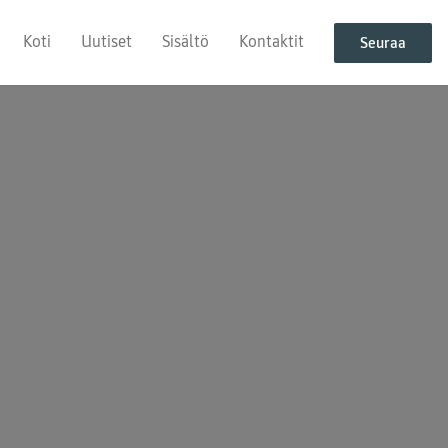
Koti
Uutiset
Sisältö
Kontaktit
Seuraa