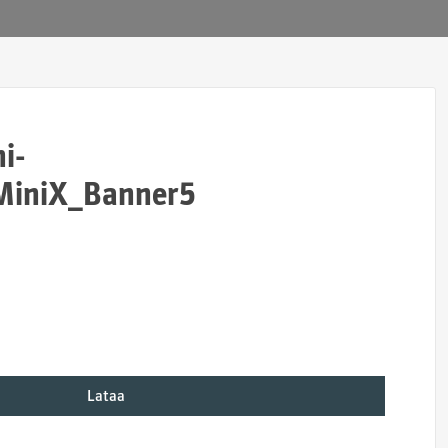
i-
_MiniX_Banner5
Lataa