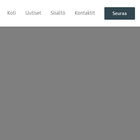
Koti
Uutiset
Sisältö
Kontaktit
Seuraa