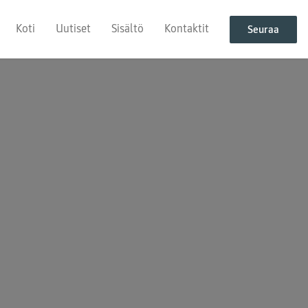
Koti
Uutiset
Sisältö
Kontaktit
Seuraa