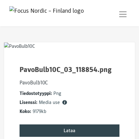
PavoBulb10C_03_118854.png
PavoBulb10C
Tiedostotyyppi:
Png
Lisenssi:
Media use
Koko:
9179kb
Lataa