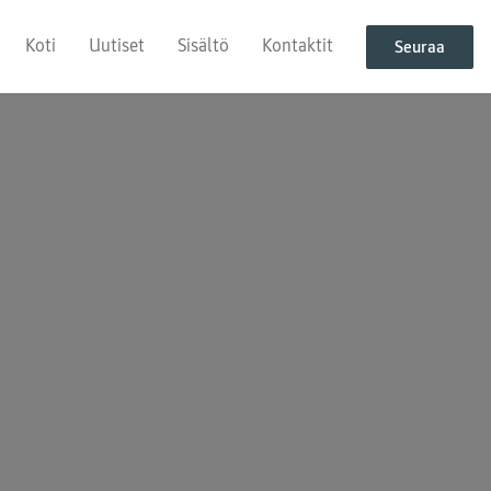
Koti
Uutiset
Sisältö
Kontaktit
Seuraa