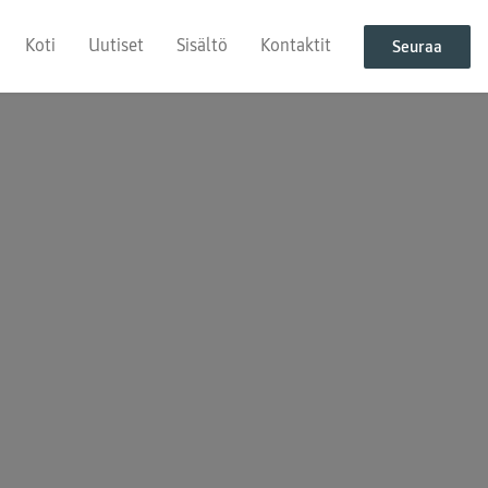
Koti
Uutiset
Sisältö
Kontaktit
Seuraa