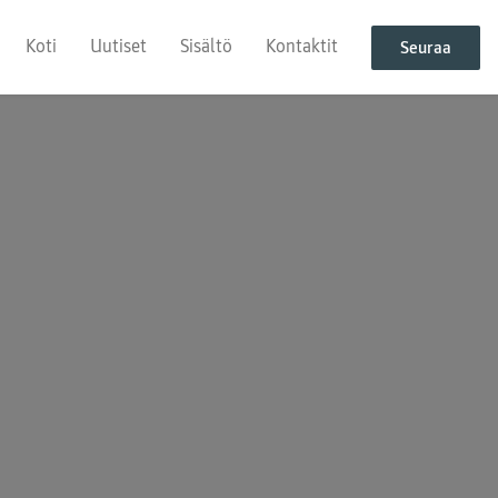
Koti
Uutiset
Sisältö
Kontaktit
Seuraa