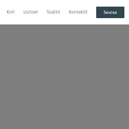
Koti
Uutiset
Sisältö
Kontaktit
Seuraa