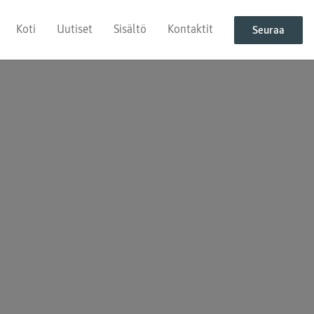
Koti
Uutiset
Sisältö
Kontaktit
Seuraa