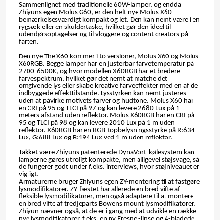
Sammenlignet med traditionelle 60W-lamper, og endda
Zhiyuns egen Molus G60, er den helt nye Molus X60
bemærkelsesværdigt kompakt og let. Den kan nemt være i en
rygsæk eller en skuldertaske, hvilket gør den ideel til
udendørsoptagelser og til vloggere og content creators på
farten.
Den nye The X60 kommer i to versioner, Molus X60 og Molus
X60RGB. Begge lamper har en justerbar farvetemperatur på
2700-6500K, og hvor modellen X60RGB har et bredere
farvespektrum, hvilket gør det nemt at matche det
omgivende lys eller skabe kreative farveeffekter med en af de
indbyggede effekttilstande. Lysstyrken kan nemt justeres
uden at påvirke motivets farver og hudtone. Molus X60 har
en CRI på 95 og TLCI på 97 og kan levere 2680 Lux på 1
meters afstand uden reflektor. Molus X60RGB har en CRI på
95 og TLCI på 98 og kan levere 2010 Lux på 1 m uden
reflektor. X60RGB har en RGB-topbelysningsstyrke på R:634
Lux, G:688 Lux og B:194 Lux ved 1 m uden reflektor.
Takket være Zhiyuns patenterede DynaVort-kølesystem kan
lamperne gøres utroligt kompakte, men alligevel støjsvage, så
de fungerer godt under f.eks. interviews, hvor støjniveauet er
vigtigt.
Armaturerne bruger Zhiyuns egen ZY-montering til at fastgøre
lysmodifikatorer. ZY-fæstet har allerede en bred vifte af
fleksible lysmodifikatorer, men også adaptere til at montere
en bred vifte af tredjeparts Bowens mount lysmodifikatorer.
Zhiyun nævner også, at de er i gang med at udvikle en række
nye lysmodifikatorer, f.eks. en ny Fresnel-linse og 4-bladede