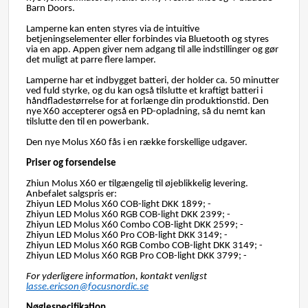
Barn Doors.
Lamperne kan enten styres via de intuitive
betjeningselementer eller forbindes via Bluetooth og styres
via en app. Appen giver nem adgang til alle indstillinger og gør
det muligt at parre flere lamper.
Lamperne har et indbygget batteri, der holder ca. 50 minutter
ved fuld styrke, og du kan også tilslutte et kraftigt batteri i
håndfladestørrelse for at forlænge din produktionstid. Den
nye X60 accepterer også en PD-opladning, så du nemt kan
tilslutte den til en powerbank.
Den nye Molus X60 fås i en række forskellige udgaver.
Priser og forsendelse
Zhiun Molus X60 er tilgængelig til øjeblikkelig levering.
Anbefalet salgspris er:
Zhiyun LED Molus X60 COB-
light DKK 1899; -
Zhiyun LED Molus X60 RGB COB-
light DKK 2399; -
Zhiyun LED Molus X60 Combo COB-
light DKK 2599; -
Zhiyun LED Molus X60 Pro COB-
light DKK 3149; -
Zhiyun LED Molus X60 RGB Combo COB-
light DKK 3149; -
Zhiyun LED Molus X60 RGB Pro COB-
light DKK 3799; -
For yderligere information, kontakt venligst
lasse.ericson@focusnordic.se
Nøglespecifikation