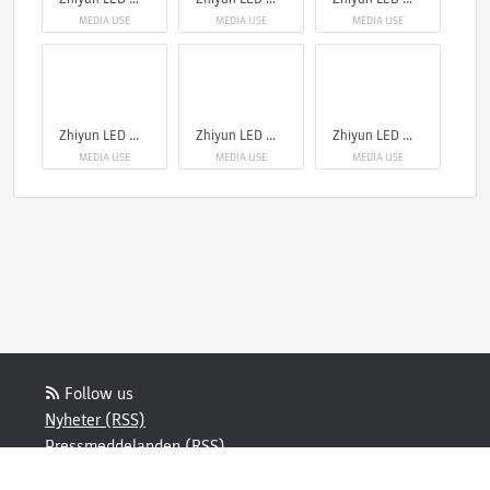
MEDIA USE
MEDIA USE
MEDIA USE
Zhiyun LED Molus X60
Zhiyun LED Molus X60
Zhiyun LED Molus X60
MEDIA USE
MEDIA USE
MEDIA USE
Follow us
Nyheter (RSS)
Pressmeddelanden (RSS)
Bloggposter (RSS)