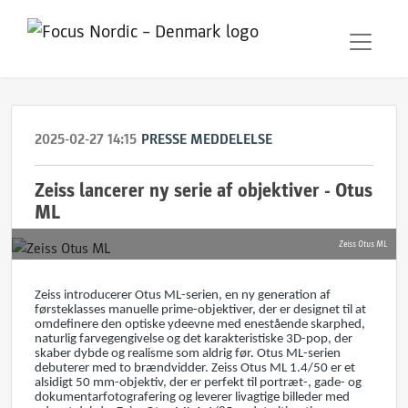
2025-02-27 14:15
PRESSE MEDDELELSE
Zeiss lancerer ny serie af objektiver - Otus
ML
Zeiss Otus ML
Zeiss introducerer Otus ML-serien, en ny generation af
førsteklasses manuelle prime-objektiver, der er designet til at
omdefinere den optiske ydeevne med enestående skarphed,
naturlig farvegengivelse og det karakteristiske 3D-pop, der
skaber dybde og realisme som aldrig før. Otus ML-serien
debuterer med to brændvidder. Zeiss Otus ML 1.4/50 er et
alsidigt 50 mm-objektiv, der er perfekt til portræt-, gade- og
dokumentarfotografering og leverer livagtige billeder med