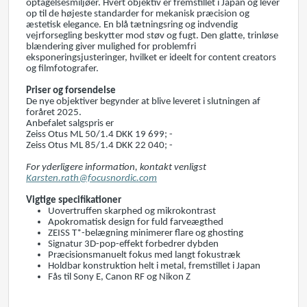
optagelsesmiljøer. Hvert objektiv er fremstillet i Japan og lever
op til de højeste standarder for mekanisk præcision og
æstetisk elegance. En blå tætningsring og indvendig
vejrforsegling beskytter mod støv og fugt. Den glatte, trinløse
blændering giver mulighed for problemfri
eksponeringsjusteringer, hvilket er ideelt for content creators
og filmfotografer.
Priser og forsendelse
De nye objektiver begynder at blive leveret i slutningen af
foråret 2025.
Anbefalet salgspris er
Zeiss Otus ML 50/1.4 DKK 19 699; -
Zeiss Otus ML 85/1.4 DKK 22 040; -
For yderligere information, kontakt venligst
Karsten.rath@focusnordic.com
Vigtige specifikationer
Uovertruffen skarphed og mikrokontrast
Apokromatisk design for fuld farveægthed
ZEISS T*-belægning minimerer flare og ghosting
Signatur 3D-pop-effekt forbedrer dybden
Præcisionsmanuelt fokus med langt fokustræk
Holdbar konstruktion helt i metal, fremstillet i Japan
Fås til Sony E, Canon RF og Nikon Z