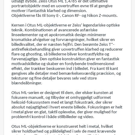
udsøgt dybde. Zeiss Otus ML 1,4/85 er det ultimative
portrætobjektiv med en uovertruffen evne til at gengive
motiver i fantastisk klarhed og dimension.
Objektiverne fås til Sony E-, Canon RF- og Nikon Z-mounts.
Kernen i Otus ML-objektiverne er Zeiss' legendariske optiske
teknik. Kombinationen af avancerede asfæriske
linseelementer og et apokromatisk design minimerer
kromatiske afvigelser og forvrængninger, hvilket sikrer en
billedkvalitet, der er næsten fejlfri. Den berømte Zeiss T*-
antirefleksbehandling giver uovertruffen klarhed og reducerer
flare og ghosting, så billederne bliver kontrastfyldte og
farvenøjagtige. Den optiske konstruktion giver en fantastisk
motivadskillelse og skaber en fordybende tredimensionel
effekt, der trækker beskueren ind i billedet. Fra kant til kant
gengives alle detaljer med bemærkelsesværdig præcision, og
teksturer og fine detaljer bevares selv ved store
blændeåbninger.
Otus ML-serien er designet til dem, der elsker kunsten at
fokusere manuelt, og tilbyder et omhyggeligt udformet
helicoid-fokussystem med et langt fokustræk, der sikrer
absolut nøjagtighed i hvert eneste billede. Fokusringen er helt
i metal giver en glat, taktil oplevelse, der giver mulighed for
problemfri kontrol i både stillbilleder og video.
Otus ML-objektiverne er konstrueret helt i metal, hvilket
sikrer holdbarhed og pålidelighed i selv de mest krævende