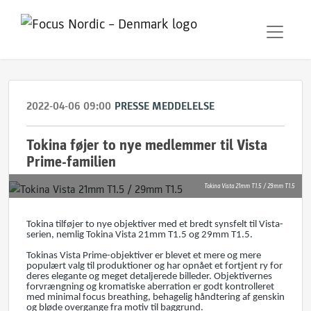
2022-04-06 09:00
PRESSE MEDDELELSE
Tokina føjer to nye medlemmer til Vista
Prime-familien
Tokina Vista 21mm T1.5 / 29mm T1.5
Tokina tilføjer to nye objektiver med et bredt synsfelt til Vista-
serien, nemlig Tokina Vista 21mm T1.5 og 29mm T1.5.
Tokinas Vista Prime-objektiver er blevet et mere og mere
populært valg til produktioner og har opnået et fortjent ry for
deres elegante og meget detaljerede billeder. Objektivernes
forvrængning og kromatiske aberration er godt kontrolleret
med minimal focus breathing, behagelig håndtering af genskin
og bløde overgange fra motiv til baggrund.