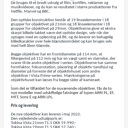
De bruges til et bredt udvalg af film, kortfilm, reklamer og
musikvideoer, og du kan se resultatet i større produktioner fra
Netflix, Marvel og BBC.
Den optiske konstruktion består af 19 linseelementer i 18
grupper for objektivet på 21mm og 18 linseelementer i 18
grupper for objektivet på 29mm. Objektiverne giver et ekstra
skarpt billede takket være det optiske design, selv når der
optages med en opløsning på 8K, og de leverer en behagelig
billedkarakter over hele blændeområdet og kan bruges selv
med helt åben blænde.
Begge objektiver har en frontdiameter på 114 mm, et
filtergevind på 112 mm og har en vægt samt en størrelse, der
svarer til de andre objektiver i serien. Objektiverne har samme
formfaktor, fokusrotation, placering af objektiv-tandhjul og
diameter på forreste del af objektivhuset som andre
objektiver i Vista Prime-serien. Mærkningerne på
objektivhuset kan læses fra begge sider af kameraet.
Som det er tilfældet for de nuværende objektiver, fås de to
nye modeller med udskiftelige fatninger af typen ARRI PL, EF,
MFT, Sony E og ARRI LPL.
Pris og levering
De nye objektiver kan leveres i maj 2022.
Den vejledende udsalgspris er:
Tokina Vista 21mm T1.5 DKK 59.990;-
Tokina Vista 29mm T1.5 DKK 57.740;-