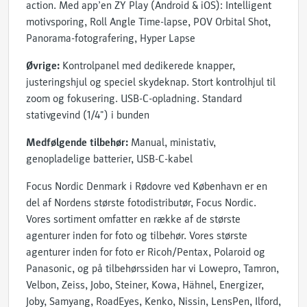
action. Med app’en ZY Play (Android & iOS): Intelligent
motivsporing, Roll Angle Time-lapse, POV Orbital Shot,
Panorama-fotografering, Hyper Lapse
Øvrige:
Kontrolpanel med dedikerede knapper,
justeringshjul og speciel skydeknap. Stort kontrolhjul til
zoom og fokusering. USB-C-opladning. Standard
stativgevind (1/4") i bunden
Medfølgende tilbehør:
Manual, ministativ,
genopladelige batterier, USB-C-kabel
Focus Nordic Denmark i Rødovre ved København er en
del af Nordens største fotodistributør, Focus Nordic.
Vores sortiment omfatter en række af de største
agenturer inden for foto og tilbehør. Vores største
agenturer inden for foto er Ricoh/Pentax, Polaroid og
Panasonic, og på tilbehørssiden har vi Lowepro, Tamron,
Velbon, Zeiss, Jobo, Steiner, Kowa, Hähnel, Energizer,
Joby, Samyang, RoadEyes, Kenko, Nissin, LensPen, Ilford,