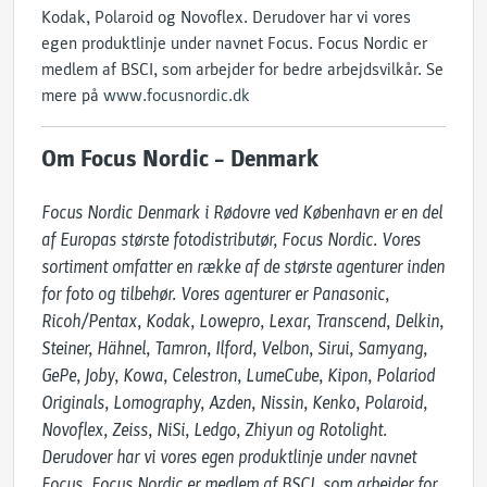
Kodak, Polaroid og Novoflex. Derudover har vi vores
egen produktlinje under navnet Focus. Focus Nordic er
medlem af BSCI, som arbejder for bedre arbejdsvilkår. Se
mere på
www.focusnordic.dk
Om Focus Nordic – Denmark
Focus Nordic Denmark i Rødovre ved København er en del 
af Europas største fotodistributør, Focus Nordic. Vores 
sortiment omfatter en række af de største agenturer inden 
for foto og tilbehør. Vores agenturer er Panasonic, 
Ricoh/Pentax, Kodak, Lowepro, Lexar, Transcend, Delkin, 
Steiner, Hähnel, Tamron, Ilford, Velbon, Sirui, Samyang, 
GePe, Joby, Kowa, Celestron, LumeCube, Kipon, Polariod 
Originals, Lomography, Azden, Nissin, Kenko, Polaroid, 
Novoflex, Zeiss, NiSi, Ledgo, Zhiyun og Rotolight. 
Derudover har vi vores egen produktlinje under navnet 
Focus. Focus Nordic er medlem af BSCI, som arbejder for 