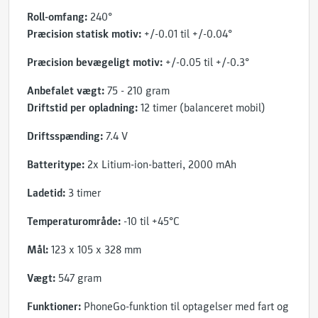
Roll-omfang:
240°
Præcision statisk motiv:
+/-0.01 til +/-0.04°
Præcision bevægeligt motiv:
+/-0.05 til +/-0.3°
Anbefalet vægt:
75 - 210 gram
Driftstid per opladning:
12 timer (balanceret mobil)
Driftsspænding:
7.4 V
Batteritype:
2x Litium-ion-batteri, 2000 mAh
Ladetid:
3 timer
Temperaturområde:
-10 til +45°C
Mål:
123 x 105 x 328 mm
Vægt:
547 gram
Funktioner:
PhoneGo-funktion til optagelser med fart og