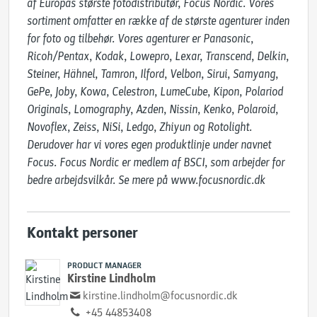
af Europas største fotodistributør, Focus Nordic. Vores 
sortiment omfatter en række af de største agenturer inden 
for foto og tilbehør. Vores agenturer er Panasonic, 
Ricoh/Pentax, Kodak, Lowepro, Lexar, Transcend, Delkin, 
Steiner, Hähnel, Tamron, Ilford, Velbon, Sirui, Samyang, 
GePe, Joby, Kowa, Celestron, LumeCube, Kipon, Polariod 
Originals, Lomography, Azden, Nissin, Kenko, Polaroid, 
Novoflex, Zeiss, NiSi, Ledgo, Zhiyun og Rotolight. 
Derudover har vi vores egen produktlinje under navnet 
Focus. Focus Nordic er medlem af BSCI, som arbejder for 
bedre arbejdsvilkår. Se mere på www.focusnordic.dk
Kontakt personer
PRODUCT MANAGER
Kirstine Lindholm
kirstine.lindholm@focusnordic.dk
+45 44853408