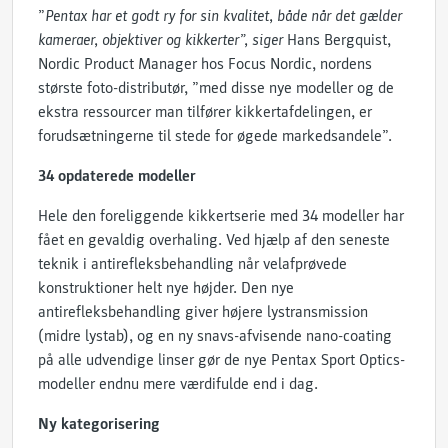
”
Pentax har et godt ry for sin kvalitet, både når det gælder
kameraer, objektiver og kikkerter”, siger
Hans Bergquist,
Nordic Product Manager hos Focus Nordic, nordens
største foto-distributør, ”med disse nye modeller og de
ekstra ressourcer man tilfører kikkertafdelingen, er
forudsætningerne til stede for øgede markedsandele”.
34 opdaterede modeller
Hele den foreliggende kikkertserie med 34 modeller har
fået en gevaldig overhaling. Ved hjælp af den seneste
teknik i antirefleksbehandling når velafprøvede
konstruktioner helt nye højder. Den nye
antirefleksbehandling giver højere lystransmission
(midre lystab), og en ny snavs-afvisende nano-coating
på alle udvendige linser gør de nye Pentax Sport Optics-
modeller endnu mere værdifulde end i dag.
Ny kategorisering