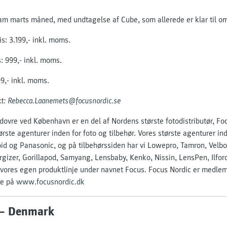
am marts måned, med undtagelse af Cube, som allerede er klar til o
s: 3.199,- inkl. moms.
s: 999,- inkl. moms.
99,- inkl. moms.
kt:
Rebecca.Laanemets@focusnordic.se
ovre ved København er en del af Nordens største fotodistributør, Fo
rste agenturer inden for foto og tilbehør. Vores største agenturer ind
oid og Panasonic, og på tilbehørssiden har vi Lowepro, Tamron, Velbon
rgizer, Gorillapod, Samyang, Lensbaby, Kenko, Nissin, LensPen, Ilfor
 vores egen produktlinje under navnet Focus. Focus Nordic er medlem
re på
www.focusnordic.dk
 – Denmark