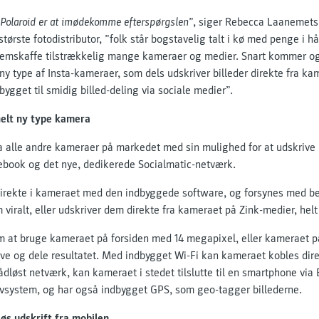
Polaroid er at imødekomme efterspørgslen
”, siger Rebecca Laanemets
tørste fotodistributor, ”folk står bogstavelig talt i kø med penge i hå
 fremskaffe tilstrækkelig mange kameraer og medier. Snart kommer og
ny type af Insta-kameraer, som dels udskriver billeder direkte fra k
bygget til smidig billed-deling via sociale medier”.
helt ny type kamera
ra alle andre kameraer på markedet med sin mulighed for at udskrive b
ebook og det nye, dedikerede Socialmatic-netværk.
irekte i kameraet med den indbyggede software, og forsynes med bes
viralt, eller udskriver dem direkte fra kameraet på Zink-medier, helt
 at bruge kameraet på forsiden med 14 megapixel, eller kameraet p
ve og dele resultatet. Med indbygget Wi-Fi kan kameraet kobles dire
rådløst netværk, kan kameraet i stedet tilslutte til en smartphone vi
ivsystem, og har også indbygget GPS, som geo-tagger billederne.
løs udskrift fra mobilen