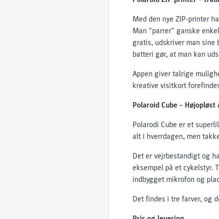
Med den nye ZIP-printer har
Man ”parrer” ganske enkelt
gratis, udskriver man sine 
batteri gør, at man kan uds
Appen giver talrige mulighe
kreative visitkort forefind
Polaroid Cube – Højopløst
Polarodi Cube er et superli
alt i hverrdagen, men takk
Det er vejrbestandigt og h
eksempel på et cykelstyr. T
indbygget mikrofon og plads
Det findes i tre farver, og
Pris og levering