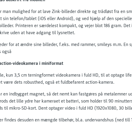
 man mulighed for at lave Zink-billeder direkte og trådløst fra en s
 sin telefon/tablet (iOS eller Android), og ved hjælp af den speciel
billeder. Printeren er særdelest kompakt, og vejer blot 186 gram. De
krive uden at have adgang til lysnettet.
der for at ændre sine billeder, f.eks. med rammer, smileys m.m. En spe
es også
 action-videokamera i miniformat
lle, kun 3,5 cm terningformet videokamera i fuld HD, til at optage lif
et være dets robusthed, også et fuldbefarent action-kamera.
ar en indbygget magnet, så det nemt kan fastgøres på metalemner ude
rods det lille ydre har kameraet et batteri, som holder til 90 minutte
 til mikro-SD-kort. Dent optager video i fuld HD (1920x1080, 30 bill
 der findes desuden en mængde tilbehør, bl.a. undervandshus (ned till 