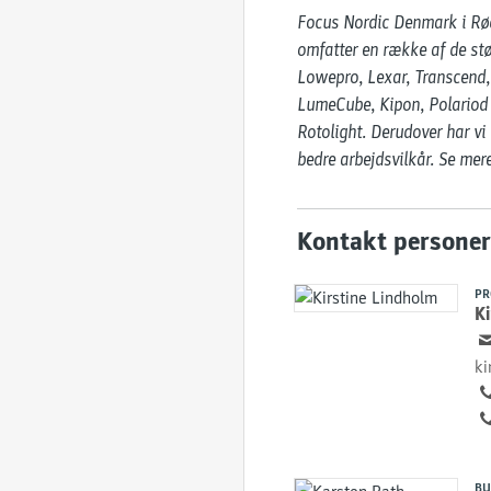
Focus Nordic Denmark i Rødo
omfatter en række af de stø
Lowepro, Lexar, Transcend, 
LumeCube, Kipon, Polariod O
Rotolight. Derudover har vi
bedre arbejdsvilkår. Se me
Kontakt personer
PR
Ki
ki
BU