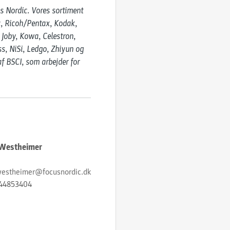
 Nordic. Vores sortiment 
c, Ricoh/Pentax, Kodak, 
 Joby, Kowa, Celestron, 
s, NiSi, Ledgo, Zhiyun og 
f BSCI, som arbejder for 
 Westheimer
westheimer@focusnordic.dk
44853404