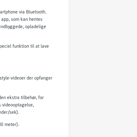
martphone via Bluetooth.
le app, som kan hentes
t indbyggede, opladelige
ciel funktion til at lave
estyle-videoer der opfanger
n ekstra tilbehør, for
rs videooptagelse,
eder/sek).
10 meter).