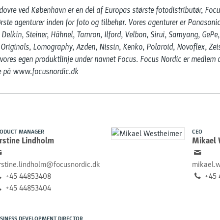
vre ved København er en del af Europas største fotodistributør, Focus
rste agenturer inden for foto og tilbehør. Vores agenturer er Panasoni
Delkin, Steiner, Hähnel, Tamron, Ilford, Velbon, Sirui, Samyang, GePe,
riginals, Lomography, Azden, Nissin, Kenko, Polaroid, Novoflex, Zeis
 vores egen produktlinje under navnet Focus. Focus Nordic er medlem a
re på www.focusnordic.dk
ODUCT MANAGER
CEO
rstine Lindholm
Mikael
rstine.lindholm@focusnordic.dk
mikael.
+45 44853408
+45 
+45 44853404
SINESS DEVELOPMENT DIRECTOR