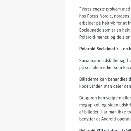
”
Vores eneste problem med 
hos Focus Nordic, nordens s
arbejder på højtryk for at
Socialmatic som er en helt 
Polaroid-maner, og dels er 
Polaroid Socialmatic – en 
Socialmatic adskiller sig f
på sociale medier som Fac
Billederne kan behandles d
koder, inden man deler dem 
Brugeren kan vælge mellem
megapixel, og siden udskri
af billeder. Har man ikke t
benytter et Android-operat
Polaroid ZIP printer – tråd