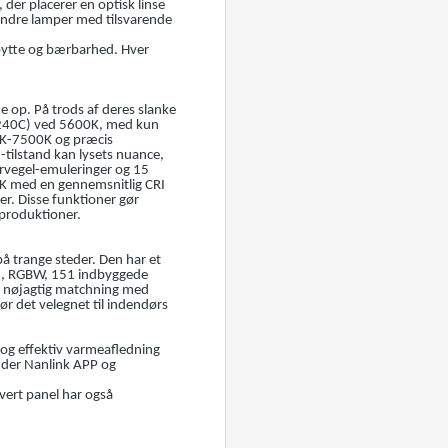
der placerer en optisk linse
 andre lamper med tilsvarende
dbytte og bærbarhed. Hver
 op. På trods af deres slanke
(240C) ved 5600K, med kun
0K-7500K og præcis
-tilstand kan lysets nuance,
arvegel-emuleringer og 15
0K med en gennemsnitlig CRI
er. Disse funktioner gør
-produktioner.
å trange steder. Den har et
SI, RGBW, 151 indbyggede
til nøjagtig matchning med
ør det velegnet til indendørs
 og effektiv varmeafledning
nder Nanlink APP og
vert panel har også