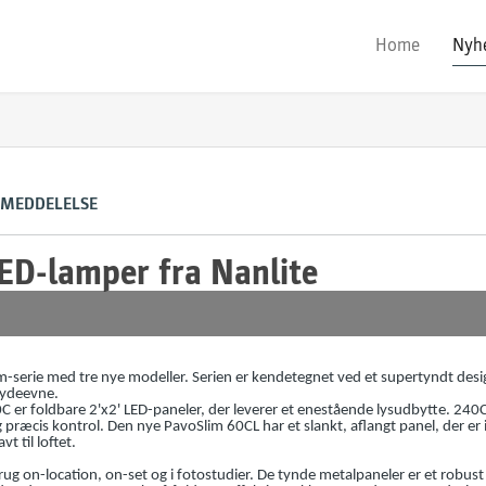
Home
Nyh
 MEDDELELSE
ED-lamper fra Nanlite
m-serie med tre nye modeller. Serien er kendetegnet ved et supertyndt desig
d ydeevne.
 er foldbare 2'x2' LED-paneler, der leverer et enestående lysudbytte. 24
 præcis kontrol. Den nye PavoSlim 60CL har et slankt, aflangt panel, der er 
t til loftet.
brug on-location, on-set og i fotostudier. De tynde metalpaneler er et robust 