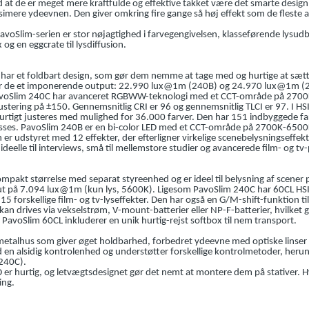
 at de er meget mere kraftfulde og effektive takket være det smarte design, 
simere ydeevnen. Den giver omkring fire gange så høj effekt som de fleste
avoSlim-serien er stor nøjagtighed i farvegengivelsen, klasseførende lysu
og en eggcrate til lysdiffusion.
ar et foldbart design, som gør dem nemme at tage med og hurtige at sætte
iver de et imponerende output: 22.990 lux@1m (240B) og 24.970 lux@1m 
PavoSlim 240C har avanceret RGBWW-teknologi med et CCT-område på 270
tering på ±150. Gennemsnitlig CRI er 96 og gennemsnitlig TLCI er 97. I HSI
urtigt justeres med mulighed for 36.000 farver. Den har 151 indbyggede f
lpasses. PavoSlim 240B er en bi-color LED med et CCT-område på 2700K-650
 er udstyret med 12 effekter, der efterligner virkelige scenebelysningseffekt
eelle til interviews, små til mellemstore studier og avancerede film- og tv
pakt størrelse med separat styreenhed og er ideel til belysning af scener p
put på 7.094 lux@1m (kun lys, 5600K). Ligesom PavoSlim 240C har 60CL H
15 forskellige film- og tv-lyseffekter. Den har også en G/M-shift-funktion 
kan drives via vekselstrøm, V-mount-batterier eller NP-F-batterier, hvilket g
PavoSlim 60CL inkluderer en unik hurtig-rejst softbox til nem transport.
 metalhus som giver øget holdbarhed, forbedret ydeevne med optiske linser
 en alsidig kontrolenhed og understøtter forskellige kontrolmetoder, heru
240C).
er hurtig, og letvægtsdesignet gør det nemt at montere dem på stativer. H
ing.