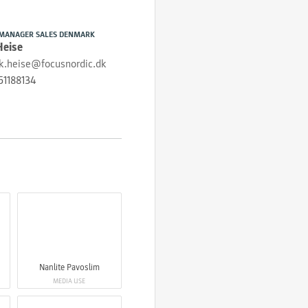
MANAGER SALES DENMARK
Heise
ik.heise@focusnordic.dk
51188134
Nanlite Pavoslim
MEDIA USE