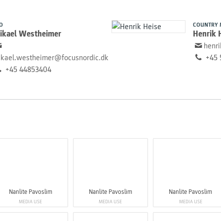
O
COUNTRY 
ikael Westheimer
Henrik 
henr
kael.westheimer@focusnordic.dk
+45 
+45 44853404
Nanlite Pavoslim
Nanlite Pavoslim
Nanlite Pavoslim
MEDIA USE
MEDIA USE
MEDIA USE