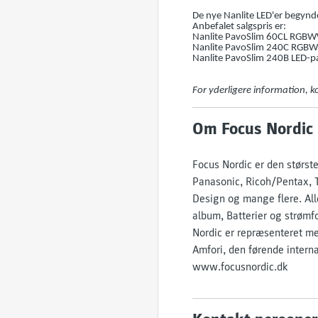
De nye Nanlite LED'er begynder
Anbefalet salgspris er:
Nanlite PavoSlim 60CL RGBW
Nanlite PavoSlim 240C RGBW
Nanlite PavoSlim 240B LED-p
For yderligere information, 
Om Focus Nordic
Focus Nordic er den størst
Panasonic, Ricoh/Pentax, T
Design og mange flere. All
album, Batterier og strøm
Nordic er repræsenteret me
Amfori, den førende inter
www.focusnordic.dk