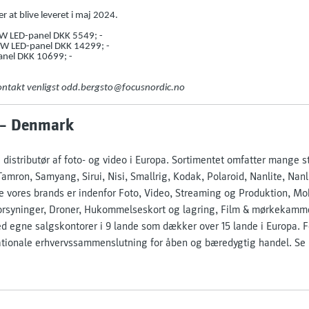
 at blive leveret i maj 2024.
W LED-panel DKK 5549; -
W LED-panel DKK 14299; -
anel DKK 10699; -
kontakt venligst odd.bergsto@focusnordic.no
 – Denmark
e distributør af foto- og video i Europa. Sortimentet omfatter mange 
amron, Samyang, Sirui, Nisi, Smallrig, Kodak, Polaroid, Nanlite, Nan
e vores brands er indenfor Foto, Video, Streaming og Produktion, Mo
forsyninger, Droner, Hukommelseskort og lagring, Film & mørkekamme
d egne salgskontorer i 9 lande som dækker over 15 lande i Europa. 
nationale erhvervssammenslutning for åben og bæredygtig handel. Se