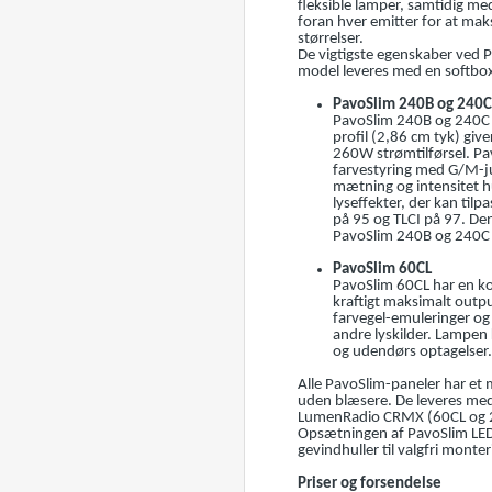
fleksible lamper, samtidig med
foran hver emitter for at mak
størrelser.
De vigtigste egenskaber ved P
model leveres med en softbox 
PavoSlim 240B og 240C
PavoSlim 240B og 240C h
profil (2,86 cm tyk) g
260W strømtilførsel. 
farvestyring med G/M-jus
mætning og intensitet h
lyseffekter, der kan ti
på 95 og TLCI på 97. Den
PavoSlim 240B og 240C id
PavoSlim 60CL
PavoSlim 60CL har en kom
kraftigt maksimalt out
farvegel-emuleringer og 
andre lyskilder. Lampen 
og udendørs optagelser. 
Alle PavoSlim-paneler har et
uden blæsere. De leveres med
LumenRadio CRMX (60CL og 
Opsætningen af PavoSlim LED 
gevindhuller til valgfri monter
Priser og forsendelse