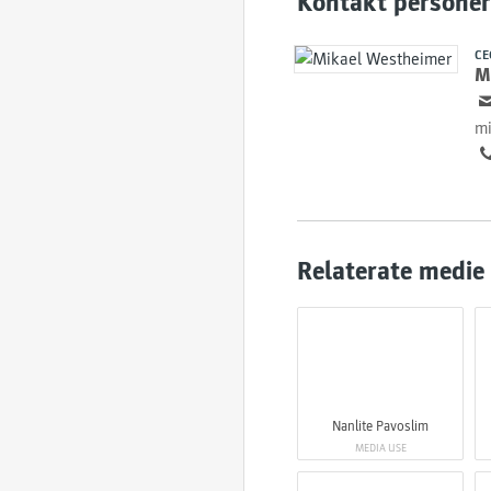
Kontakt personer
CE
M
mi
Relaterate medie
Nanlite Pavoslim
MEDIA USE