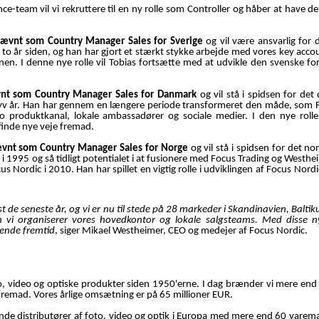
nce-team vil vi rekruttere til en ny rolle som Controller og håber at have de
nævnt som Country Manager Sales for Sverige
og vil være ansvarlig for 
r to år siden, og han har gjort et stærkt stykke arbejde med vores key ac
onen. I denne nye rolle vil Tobias fortsætte med at udvikle den svenske for
vnt som Country Manager Sales for Danmark
og vil stå i spidsen for de
 syv år. Han har gennem en længere periode transformeret den måde, som 
eo produktkanal, lokale ambassadører og sociale medier. I den nye rolle
finde nye veje fremad.
vnt som Country Manager Sales for Norge
og vil stå i spidsen for det n
S i 1995 og så tidligt potentialet i at fusionere med Focus Trading og Westhe
cus Nordic i 2010. Han har spillet en vigtig rolle i udviklingen af Focus Nord
t de seneste år, og vi er nu til stede på 28 markeder i Skandinavien, Balti
 vi organiserer vores hovedkontor og lokale salgsteams. Med disse ny
ende fremtid
, siger Mikael Westheimer, CEO og medejer af Focus Nordic.
to, video og optiske produkter siden 1950'erne. I dag brænder vi mere end
fremad. Vores årlige omsætning er på 65 millioner EUR.
ende distributører af foto, video og optik i Europa med mere end 60 va