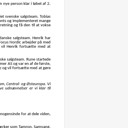
n nye person klar i løbet af 2.
det svenske salgsteam. Tobias
counts og implementeret mange
retning og få den til at vokse
t danske salgsteam. Henrik har
Focus Nordic arbejder på med
 vil Henrik fortsætte med at
orske salgsteam. Rune startede
imer AS og var en af de første,
ic og vil fortsætte med at gøre
kum, Central- og Østeuropa. Vi
e udnævnelser er vi klar til
 nogensinde for at dele viden,
remærker som Tamron, Samyang,