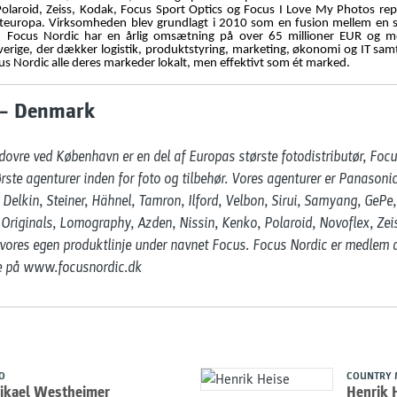
Polaroid, Zeiss, Kodak, Focus Sport Optics og Focus I Love My Photos r
steuropa. Virksomheden blev grundlagt i 2010 som en fusion mellem en 
t. Focus Nordic har en årlig omsætning på over 65 millioner EUR og 
verige, der dækker logistik, produktstyring, marketing, økonomi og IT sam
s Nordic alle deres markeder lokalt, men effektivt som ét marked.
 – Denmark
vre ved København er en del af Europas største fotodistributør, Focus
rste agenturer inden for foto og tilbehør. Vores agenturer er Panasoni
Delkin, Steiner, Hähnel, Tamron, Ilford, Velbon, Sirui, Samyang, GePe,
riginals, Lomography, Azden, Nissin, Kenko, Polaroid, Novoflex, Zeis
 vores egen produktlinje under navnet Focus. Focus Nordic er medlem a
re på www.focusnordic.dk
O
COUNTRY 
ikael Westheimer
Henrik 