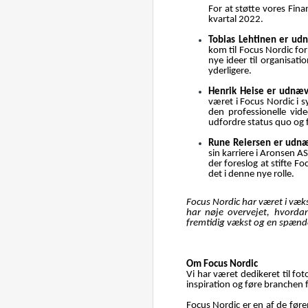
For at støtte vores Fina
kvartal 2022.
Tobias Lehtinen er ud
kom til Focus Nordic fo
nye ideer til organisati
yderligere.
Henrik Heise er udnæ
været i Focus Nordic i
den professionelle vid
udfordre status quo og 
Rune Reiersen er udnæ
sin karriere i Aronsen A
der foreslog at stifte Fo
det i denne nye rolle.
Focus Nordic har været i væks
har nøje overvejet, hvordan
fremtidig vækst og en spænd
Om Focus Nordic
Vi har været dedikeret til fo
inspiration og føre branchen 
Focus Nordic er en af de før