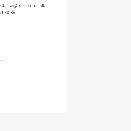
ik.heise@focusnordic.dk
51188134