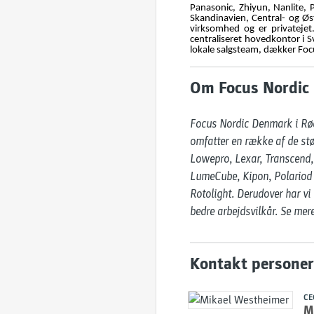
Panasonic, Zhiyun, Nanlite, 
Skandinavien, Central- og Ø
virksomhed og er privateje
centraliseret hovedkontor i S
lokale salgsteam, dækker Focu
Om Focus Nordic
Focus Nordic Denmark i Rødo
omfatter en række af de stø
Lowepro, Lexar, Transcend, 
LumeCube, Kipon, Polariod O
Rotolight. Derudover har vi
bedre arbejdsvilkår. Se me
Kontakt personer
CE
M