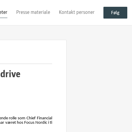
eter
Presse materiale
Kontakt personer
Følg
 drive
nde rolle som Chief Financial
har været hos Focus Nordic i ti