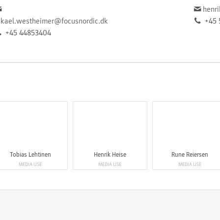
henr
kael.westheimer@focusnordic.dk
+45 
+45 44853404
Tobias Lehtinen
Henrik Heise
Rune Reiersen
MEDIA USE
MEDIA USE
MEDIA USE