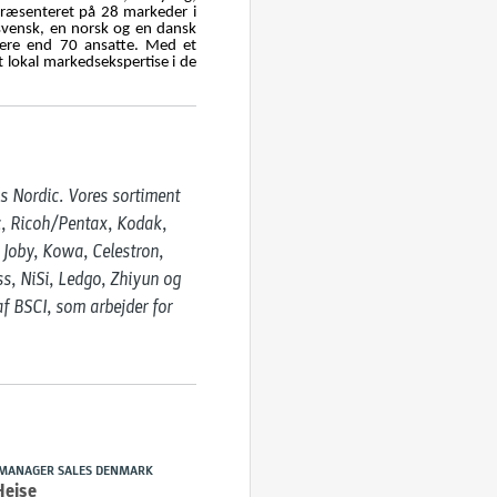
epræsenteret på 28 markeder i
svensk, en norsk og en dansk
mere end 70 ansatte. Med et
t lokal markedsekspertise i de
 Nordic. Vores sortiment 
c, Ricoh/Pentax, Kodak, 
 Joby, Kowa, Celestron, 
s, NiSi, Ledgo, Zhiyun og 
f BSCI, som arbejder for 
MANAGER SALES DENMARK
Heise