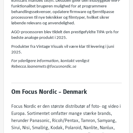
konstant manuelt tilsyn. Desuden giver den indbyggede WiFi-
funktionalitet brugeren mulighed for at programmere
behandlingssekvenser, opdatere firmware og fjerntilpasse
processoren til nye teknikker og filmtyper, hvilket sikrer
løbende relevans og anvendelighed.
AGO-processoren blev tildelt den prestigefyldte TIPA-pris for
bedste analoge produkt i 2025.
Produkter fra Vintage Visuals vil være klar til levering i juni
2025.
For yderligere information, kontakt venligst
Rebecca.laanemets@focusnordic.se
Om Focus Nordic – Denmark
Focus Nordic er den største distributør af foto- og video i
Europa. Sortimentet omfatter mange stærke brands,
herunder Panasonic, Ricoh/Pentax, Tamron, Samyang,
Sirui, Nisi, Smallrig, Kodak, Polaroid, Nanlite, Nanlux,