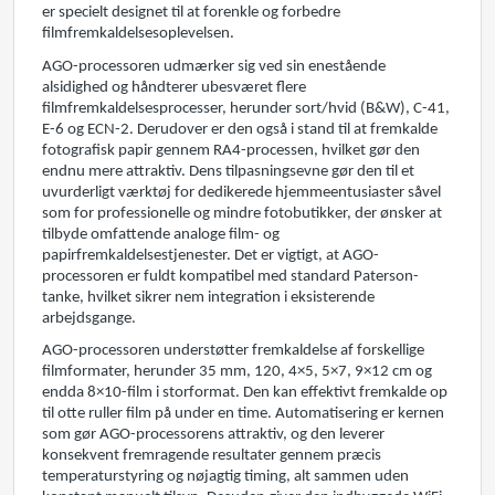
er specielt designet til at forenkle og forbedre
filmfremkaldelsesoplevelsen.
AGO-processoren udmærker sig ved sin enestående
alsidighed og håndterer ubesværet flere
filmfremkaldelsesprocesser, herunder sort/hvid (B&W), C-41,
E-6 og ECN-2. Derudover er den også i stand til at fremkalde
fotografisk papir gennem RA4-processen, hvilket gør den
endnu mere attraktiv. Dens tilpasningsevne gør den til et
uvurderligt værktøj for dedikerede hjemmeentusiaster såvel
som for professionelle og mindre fotobutikker, der ønsker at
tilbyde omfattende analoge film- og
papirfremkaldelsestjenester. Det er vigtigt, at AGO-
processoren er fuldt kompatibel med standard Paterson-
tanke, hvilket sikrer nem integration i eksisterende
arbejdsgange.
AGO-processoren understøtter fremkaldelse af forskellige
filmformater, herunder 35 mm, 120, 4×5, 5×7, 9×12 cm og
endda 8×10-film i storformat. Den kan effektivt fremkalde op
til otte ruller film på under en time. Automatisering er kernen
som gør AGO-processorens attraktiv, og den leverer
konsekvent fremragende resultater gennem præcis
temperaturstyring og nøjagtig timing, alt sammen uden