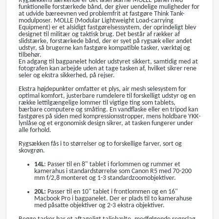
Rygsækkens særkende er det laserskårne MOLLE-panel med
funktionelle forstærkede bånd, der giver uendelige muligheder for
at udvide bæreevnen ved problemfrit at fastgøre Think Tank-
modulposer. MOLLE (Modular Lightweight Load-carrying
Equipment) er et alsidigt fastgørelsessystem, der oprindeligt blev
designet til militær og taktisk brug. Det består af rækker af
slidstærke, forstærkede bånd, der er syet på rygsæk eller andet
udstyr, så brugerne kan fastgøre kompatible tasker, værktøj og
tilbehør.
En adgang til bagpanelet holder udstyret sikkert, samtidig med at
fotografen kan arbejde uden at tage tasken af, hvilket sikrer rene
seler og ekstra sikkerhed, på rejser.
Ekstra højdepunkter omfatter et plys, air mesh selesystem for
optimal komfort, justerbare rumdelere til forskelligt udstyr og en
række lettilgængelige lommer til vigtige ting som tablets,
bærbare computere og småting. En vandflaske eller en tripod kan
fastgøres på siden med kompressionsstropper, mens holdbare YKK-
lynlåse og et ergonomisk design sikrer, at tasken fungerer under
alle forhold.
Rygsækken fås i to størrelser og to forskellige farver, sort og
skovgrøn.
14L
: Passer til en 8" tablet i forlommen og rummer et
kamerahus i standardstørrelse som Canon R5 med 70-200
mm f/2,8 monteret og 1-3 standardzoomobjektiver.
20L:
Passer til en 10" tablet i frontlommen og en 16"
Macbook Pro i bagpanelet. Der er plads til to kamerahuse
med påsatte objektiver og 2-3 ekstra objektiver.