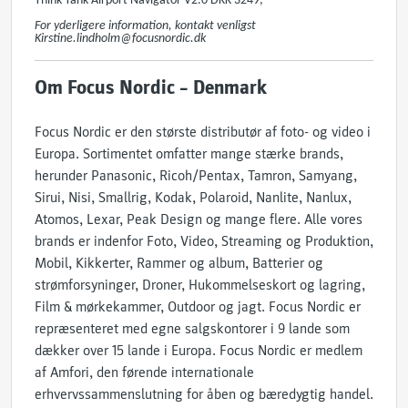
Think Tank Airport Navigator V2.0 DKK 3249; -
For yderligere information, kontakt venligst
Kirstine.lindholm@focusnordic.dk
Om Focus Nordic – Denmark
Focus Nordic er den største distributør af foto- og video i
Europa. Sortimentet omfatter mange stærke brands,
herunder Panasonic, Ricoh/Pentax, Tamron, Samyang,
Sirui, Nisi, Smallrig, Kodak, Polaroid, Nanlite, Nanlux,
Atomos, Lexar, Peak Design og mange flere. Alle vores
brands er indenfor Foto, Video, Streaming og Produktion,
Mobil, Kikkerter, Rammer og album, Batterier og
strømforsyninger, Droner, Hukommelseskort og lagring,
Film & mørkekammer, Outdoor og jagt. Focus Nordic er
repræsenteret med egne salgskontorer i 9 lande som
dækker over 15 lande i Europa. Focus Nordic er medlem
af Amfori, den førende internationale
erhvervssammenslutning for åben og bæredygtig handel.