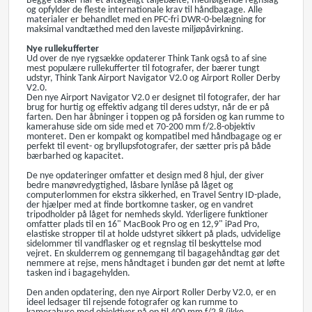
Begge tasker har et aftageligt taljebælte, medfølgende regnslag
og opfylder de fleste internationale krav til håndbagage. Alle
materialer er behandlet med en PFC-fri DWR-0-belægning for
maksimal vandtæthed med den laveste miljøpåvirkning.
Nye rullekufferter
Ud over de nye rygsække opdaterer Think Tank også to af sine
mest populære rullekufferter til fotografer, der bærer tungt
udstyr, Think Tank Airport Navigator V2.0 og Airport Roller Derby
V2.0.
Den nye Airport Navigator V2.0 er designet til fotografer, der har
brug for hurtig og effektiv adgang til deres udstyr, når de er på
farten. Den har åbninger i toppen og på forsiden og kan rumme to
kamerahuse side om side med et 70-200 mm f/2.8-objektiv
monteret. Den er kompakt og kompatibel med håndbagage og er
perfekt til event- og bryllupsfotografer, der sætter pris på både
bærbarhed og kapacitet.
De nye opdateringer omfatter et design med 8 hjul, der giver
bedre manøvredygtighed, låsbare lynlåse på låget og
computerlommen for ekstra sikkerhed, en Travel Sentry ID-plade,
der hjælper med at finde bortkomne tasker, og en vandret
tripodholder på låget for nemheds skyld. Yderligere funktioner
omfatter plads til en 16" MacBook Pro og en 12,9" iPad Pro,
elastiske stropper til at holde udstyret sikkert på plads, udvidelige
sidelommer til vandflasker og et regnslag til beskyttelse mod
vejret. En skulderrem og gennemgang til bagagehåndtag gør det
nemmere at rejse, mens håndtaget i bunden gør det nemt at løfte
tasken ind i bagagehylden.
Den anden opdatering, den nye Airport Roller Derby V2.0, er en
ideel ledsager til rejsende fotografer og kan rumme to