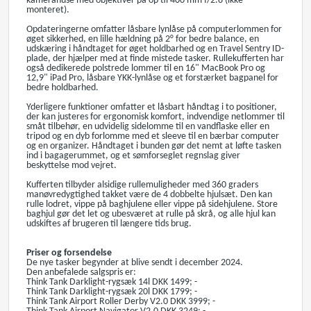
kamerahuse med objektiver på op til 400 mm f/2.8 (ikke
monteret).
Opdateringerne omfatter låsbare lynlåse på computerlommen for
øget sikkerhed, en lille hældning på 2° for bedre balance, en
udskæring i håndtaget for øget holdbarhed og en Travel Sentry ID-
plade, der hjælper med at finde mistede tasker. Rullekufferten har
også dedikerede polstrede lommer til en 16" MacBook Pro og
12,9" iPad Pro, låsbare YKK-lynlåse og et forstærket bagpanel for
bedre holdbarhed.
Yderligere funktioner omfatter et låsbart håndtag i to positioner,
der kan justeres for ergonomisk komfort, indvendige netlommer til
småt tilbehør, en udvidelig sidelomme til en vandflaske eller en
tripod og en dyb forlomme med et sleeve til en bærbar computer
og en organizer. Håndtaget i bunden gør det nemt at løfte tasken
ind i bagagerummet, og et sømforseglet regnslag giver
beskyttelse mod vejret.
Kufferten tilbyder alsidige rullemuligheder med 360 graders
manøvredygtighed takket være de 4 dobbelte hjulsæt. Den kan
rulle lodret, vippe på baghjulene eller vippe på sidehjulene. Store
baghjul gør det let og ubesværet at rulle på skrå, og alle hjul kan
udskiftes af brugeren til længere tids brug.
Priser og forsendelse
De nye tasker begynder at blive sendt i december 2024.
Den anbefalede salgspris er:
Think Tank Darklight-rygsæk 14l DKK 1499; -
Think Tank Darklight-rygsæk 20l DKK 1799; -
Think Tank Airport Roller Derby V2.0 DKK 3999; -