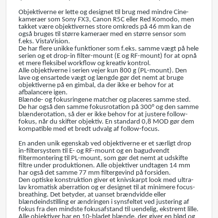
Objektiverne er lette og designet til brug med mindre Cine-
kameraer som Sony FX3, Canon R5C eller Red Komodo, men
takket være objektivernes store omkreds på 46 mm kan de
også bruges til større kameraer med en større sensor som
f.eks. VistaVision.
De har flere unikke funktioner som f.eks. samme vægt på hele
serien og et drop-in filter-mount (E og RF-mount) for at opnå
et mere fleksibel workflow og kreativ kontrol.
Alle objektiverne i serien vejer kun 800 g (PL-mount). Den
lave og ensartede vægt og længde gør det nemt at bruge
objektiverne på en gimbal, da der ikke er behov for at
afbalancere igen.
Blænde- og fokusringene matcher og placeres samme sted.
De har også den samme fokusrotation på 300° og den samme
blænderotation, så der er ikke behov for at justere follow-
fokus, når du skifter objektiv. En standard 0,8 MOD gør dem
kompatible med et bredt udvalg af follow-focus.
En anden unik egenskab ved objektiverne er et særligt drop
in-filtersystem til E- og RF-mount og en bagudvendt
filtermontering til PL-mount, som gør det nemt at udskifte
filtre under produktionen. Alle objektiver undtagen 14 mm
har også det samme 77 mm filtergevind på forsiden.
Den optiske konstruktion giver et knivskarpt look med ultra-
lav kromatisk aberration og er designet til at minimere focus-
breathing. Det betyder, at uanset brændvidde eller
blændeindstilling er ændringen i synsfeltet ved justering af
fokus fra den mindste fokusafstand til uendelig, ekstremt lille.
Alle objektiver har en 10-bladet blænde, der giver en blød og