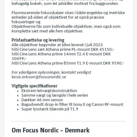
behagelig bokeh, som let adskiller motivet fra baggrunden.
Fluorescerende fokusskalaer vises i både engelske og metriske
enheder på siden af objektivet for at opnå præcise
fokuseringer og
Objektiverne fås som individuelle objektiver, men også som
komplette sæt med alle fem objektiver.
Prisfastsættelse og levering
Alle objektiver begynder at blive leveret i juli 2023
NiSi Cine Lens sæt Athena prime PL-mount DKK 45150;-
NiSi Cine Lens Athena prime 14mm T2.4 E-mount DKK
10499;-
NiSi Cine Lens Athena prime 85mm T1.9 E-mount DKK 9590;-
For yderligere oplysninger, kontakt venligst
lasse.ericson@focusnordic.se
Vigtigste specifikationer
Ekstrem letvægtskonstruktion
Samme vægt og længde i hele serien
Dækker 46 mm sensor
Bagudvendt drop-in filter til Sony E og Canon RF-mount
Super lysstærk blænde på T1.9
Om Focus Nordic – Denmark