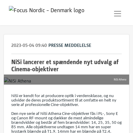
2023-05-04 09:40
PRESSE MEDDELELSE
NiSi lancerer et spændende nyt udvalg af
Cinema-objektiver
NiSi Athena
NiSi er kendt for at producere optik i verdensklasse, og nu
udvider de deres produktsortiment til at omfatte en helt ny
serie af professionelle Cine-objektiver.
Den nye serie af NiSi Athena Cine-objektiver fås i PL-, Sony E
og Canon RF-mount og dækker de mest almindelige
brændvidder og består af fem brændvidder: 14, 25, 35, 50 og
85 mm. Alle objektiverne undtagen 14 mm har en super
lysstærk blænde på T1.9. 14mm har en blænde på T2.4.