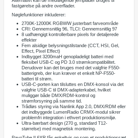
Alternativt kan de medfølgende jernplader bruges til
fastgørelse på andre overflader.
Nøglefunktioner inkluderer:
2700K-12000K RGBWW justerbart farveområde
CRI: Gennemsnitlig 96, TLCI: Gennemsnitlig 97
8 uafhængigt kontrollerbare pixels for detaljerede
effekter
Fem alsidige belysningstilstande (CCT, HSI, Gel,
Effect, Pixel Effect)
Indbygget 3200maH genopladeligt batteri med
fleksibel USB-C og PD 3.0 strømkompatibilitet.
Derudover kan det bruges med det valgfrie F550-
batterigreb, der kun kræver et enkelt NP-F550-
batteri til strøm.
USB-C-porten kan tilsluttes en DMX-konsol via det
valgfrie USB-C til DMX-adapterkabel, hvilket
muliggør både DMX/RDM-kontrol og
strømforsyning på samme tid.
Trådløs styring via Nanlink App 2.0, DMX/RDM eller
det indbyggede LumenRadio CRMX-modul sikrer
problemfri integration i ethvert produktionsmiljø.
Ultra-bærbart design (270 g, standard T12-
størrelse) med magnetisk montering.
PavoTube II 6XR fås enkeltvis og som et produktionssæt