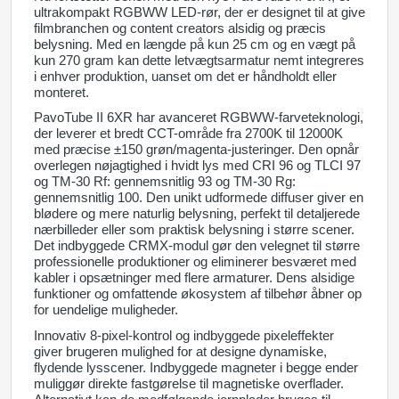
ultrakompakt RGBWW LED-rør, der er designet til at give
filmbranchen og content creators alsidig og præcis
belysning. Med en længde på kun 25 cm og en vægt på
kun 270 gram kan dette letvægtsarmatur nemt integreres
i enhver produktion, uanset om det er håndholdt eller
monteret.
PavoTube II 6XR har avanceret RGBWW-farveteknologi,
der leverer et bredt CCT-område fra 2700K til 12000K
med præcise ±150 grøn/magenta-justeringer. Den opnår
overlegen nøjagtighed i hvidt lys med CRI 96 og TLCI 97
og TM-30 Rf: gennemsnitlig 93 og TM-30 Rg:
gennemsnitlig 100. Den unikt udformede diffuser giver en
blødere og mere naturlig belysning, perfekt til detaljerede
nærbilleder eller som praktisk belysning i større scener.
Det indbyggede CRMX-modul gør den velegnet til større
professionelle produktioner og eliminerer besværet med
kabler i opsætninger med flere armaturer. Dens alsidige
funktioner og omfattende økosystem af tilbehør åbner op
for uendelige muligheder.
Innovativ 8-pixel-kontrol og indbyggede pixeleffekter
giver brugeren mulighed for at designe dynamiske,
flydende lysscener. Indbyggede magneter i begge ender
muliggør direkte fastgørelse til magnetiske overflader.