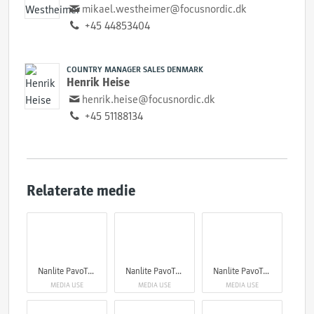
mikael.westheimer@focusnordic.dk
+45 44853404
COUNTRY MANAGER SALES DENMARK
Henrik Heise
henrik.heise@focusnordic.dk
+45 51188134
Relaterate medie
Nanlite PavoTube II 6XR LED RGBWW Pixel Tube Light
Nanlite PavoTube II 6XR LED RGBWW Pixel Tube Light
Nanlite PavoTube II 6XR LED RGBWW Pixel Tube Light
MEDIA USE
MEDIA USE
MEDIA USE