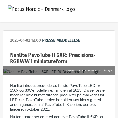
2025-04-02 12:00
PRESSE MEDDELELSE
Nanlite PavoTube II 6XR: Præcisions-
RGBWW i miniatureform
Nanlite PavoTube II 6XR LED RGBWW Pixel Tube Light
Nanlite introducerede deres første PavoTube LED-
rør
,
15C- og 30C-modellerne, i midten af 2019. Disse første
modeller blev hurtigt førende produkter på markedet for
LED-
rør
. PavoTube-serien har siden udviklet sig med
anden generation af PavoTube II X-serien, der blev
lanceret i oktober 2021.
Nu fortsætter serien med den nye PavoTube II 6XR, et