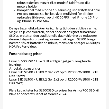
robuste design bygget til at modstå fald fra op til 3
meters højde.
Kompatibel med iPhone 15-serien og understøtter Apple
Pro Res-optagelse, hvilket giver mulighed for direkte
optagelse til drevet i op til 4K 60FPS med iPhone 15 Pro
og iPhone 15 Pro Max.
De nye Lexar-diske kører køligt i lang tid uden at blive varme:
Single-chip-controlleren, der er specielt designet til bærbare
SSD'er, erstatter den traditionelle dual-chip-bro og reducerer
dermed strømforbruget og varmeudviklingen. SL500 bruger
næsten 1% af batteriet pr. minut, mens den optager 4K/60fps
HDR ProRes-video.
Forsendelse og priser
Lexar SL500 SSD 1TB & 2TB er tilgængelige til omgående
levering.
Anbefalet salgspris er
Lexar SSD SL500 / USB3.2 Gen2x2 op til R2000/W1800 - 2TB
DKK 1599; -
Lexar SSD SL500 / USB3.2 Gen2x2 op til R2000/W1800 - 1TB
DKK 949; -
Flere kapaciteter for SL500SSD og priser for Armor700 SSD vil
blive annonceret i løbet af foråret 2024.