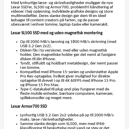
Med lynhurtige læse- og skrivehastigheder muliggør de nye
Lexar SSD'er, SL500 og Armor700, problemfri håndtering af
videoer i høj opløsning, indviklede grafiske designs og store
multimediefiler. Deres slanke design gør dem til en ideel
ledsager til content creators på farten, og de passer
ubesværet i enhver lomme, laptop-taske eller kamerakit.
Lexar SL500 SSD med og uden magnetisk montering
Op til 2000 MB/s læsning og 1800 MB/s skrivning (med
USB 3.2 Gen 2x2).
Disken fås i to versioner, med eller uden magnetisk
holder. Den magnetiske holder gør det nemt at fastgøre
disken til din iPhone.
Tyndt, stilfuldt og holdbart metaldesign, der nemt passer
i en lomme.
Kompatibel med iPhone 15-serien og understøtter Apple
Pro Res-optagelse, hvilket giver mulighed for direkte
optagelse til drevet i op til 4K 60FPS med iPhone 15 Pro
og iPhone 15 Pro Max.
Type-C-datakabel til plug-and-play fungerer med de
fleste mobile enheder, bærbare computere, kameraer,
spillekonsoller og meget mere.
Lexar Armor700 SSD
Lynhurtig USB 3.2 Gen 2x2-ydelse på op til 2000 MB/s
maks. læse-/skrivehastigheder.
Samme slanke design som SL500, men med IP66-
klassificering til beskyttelse mod vand og støv er det