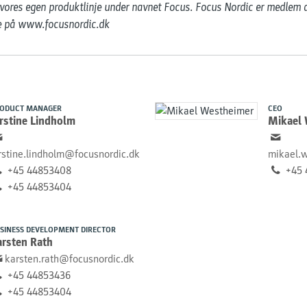
 vores egen produktlinje under navnet Focus. Focus Nordic er medlem a
re på www.focusnordic.dk
ODUCT MANAGER
CEO
rstine Lindholm
Mikael
rstine.lindholm@focusnordic.dk
mikael.
+45 44853408
+45 
+45 44853404
SINESS DEVELOPMENT DIRECTOR
arsten Rath
karsten.rath@focusnordic.dk
+45 44853436
+45 44853404