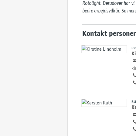
Rotolight. Derudover har vi
bedre arbejdsvilkår. Se me
Kontakt personer
PR
Ki
ki
BU
K