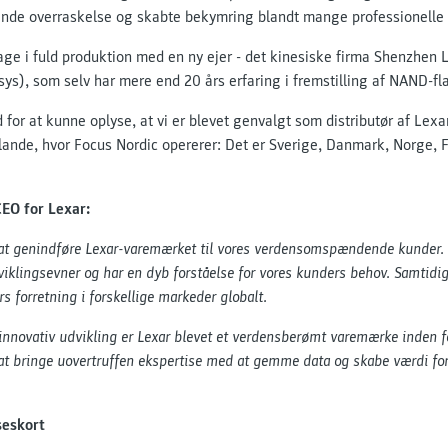
ende overraskelse og skabte bekymring blandt mange professionelle
ge i fuld produktion med en ny ejer - det kinesiske firma Shenzhen L
ys), som selv har mere end 20 års erfaring i fremstilling af NAND-f
or at kunne oplyse, at vi er blevet genvalgt som distributør af Lexar, 
 lande, hvor Focus Nordic opererer: Det er Sverige, Danmark, Norge, F
CEO for Lexar:
r at genindføre Lexar-varemærket til vores verdensomspændende kunder. 
iklingsevner og har en dyb forståelse for vores kunders behov. Samtidig 
 forretning i forskellige markeder globalt.
s innovativ udvikling er Lexar blevet et verdensberømt varemærke inden
 at bringe uovertruffen ekspertise med at gemme data og skabe værdi for
seskort