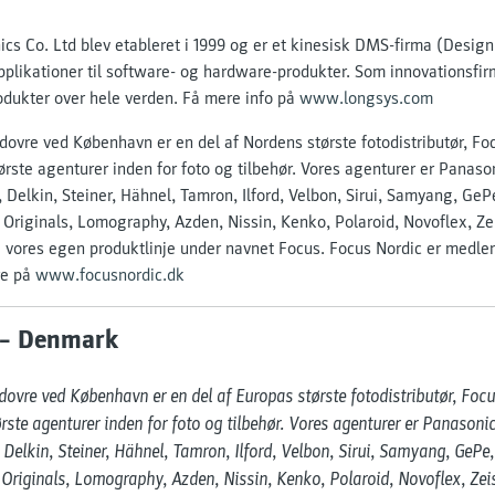
cs Co. Ltd blev etableret i 1999 og er et kinesisk DMS-firma (Design
plikationer til software- og hardware-produkter. Som innovationsfi
dukter over hele verden. Få mere info på
www.longsys.com
ovre ved København er en del af Nordens største fotodistributør, Fo
ørste agenturer inden for foto og tilbehør. Vores agenturer er Panas
Delkin, Steiner, Hähnel, Tamron, Ilford, Velbon, Sirui, Samyang, GeP
Originals, Lomography, Azden, Nissin, Kenko, Polaroid, Novoflex, Zei
 vores egen produktlinje under navnet Focus. Focus Nordic er medlem
re på
www.focusnordic.dk
 – Denmark
vre ved København er en del af Europas største fotodistributør, Focus
rste agenturer inden for foto og tilbehør. Vores agenturer er Panasoni
Delkin, Steiner, Hähnel, Tamron, Ilford, Velbon, Sirui, Samyang, GePe,
riginals, Lomography, Azden, Nissin, Kenko, Polaroid, Novoflex, Zeis