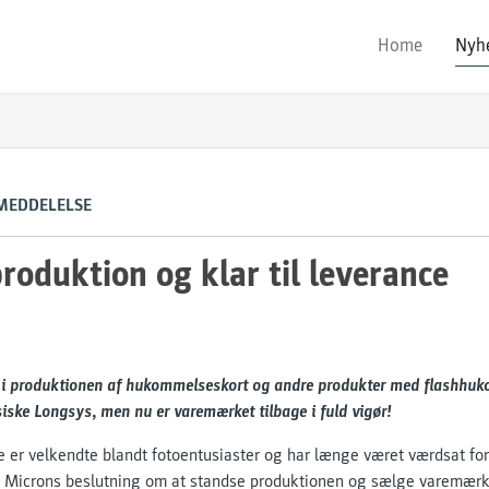
Home
Nyh
MEDDELELSE
produktion og klar til leverance
op i produktionen af hukommelseskort og andre produkter med flashhuko
siske Longsys, men nu er varemærket tilbage i fuld vigør!
er velkendte blandt fotoentusiaster og har længe været værdsat for
. Microns beslutning om at standse produktionen og sælge varemærket