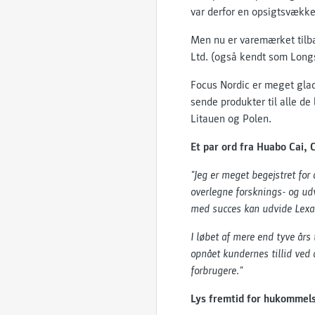
var derfor en opsigtsvækk
Men nu er varemærket tilba
Ltd. (også kendt som Longs
Focus Nordic er meget glad f
sende produkter til alle de
Litauen og Polen.
Et par ord fra Huabo Cai, 
"Jeg er meget begejstret fo
overlegne forsknings- og udv
med succes kan udvide Lexars
I løbet af mere end tyve år
opnået kundernes tillid ved
forbrugere."
Lys fremtid for hukommel