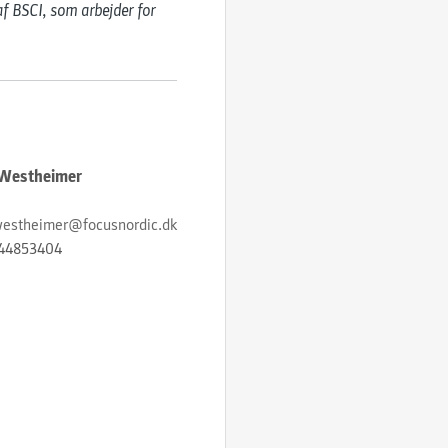
f BSCI, som arbejder for 
 Westheimer
westheimer@focusnordic.dk
44853404