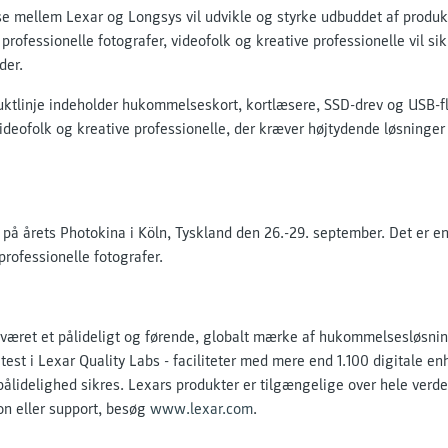
 mellem Lexar og Longsys vil udvikle og styrke udbuddet af produkt
ofessionelle fotografer, videofolk og kreative professionelle vil sik
der.
ktlinje indeholder hukommelseskort, kortlæsere, SSD-drev og USB-fla
videofolk og kreative professionelle, der kræver højtydende løsninger t
g på årets Photokina i Köln, Tyskland den 26.-29. september. Det er e
ofessionelle fotografer.
 været et pålideligt og førende, globalt mærke af hukommelsesløsnin
st i Lexar Quality Labs - faciliteter med mere end 1.100 digitale en
 pålidelighed sikres. Lexars produkter er tilgængelige over hele verden
on eller support, besøg
www.lexar.com
.