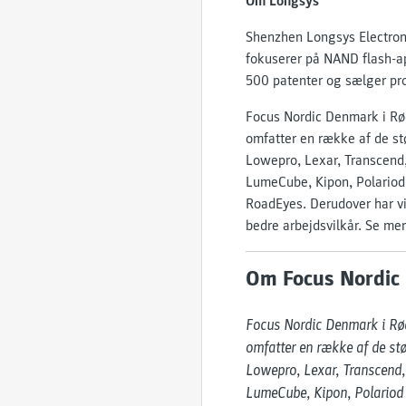
Om Longsys
Shenzhen Longsys Electroni
fokuserer på NAND flash-ap
500 patenter og sælger pro
Focus Nordic Denmark i Rød
omfatter en række af de st
Lowepro, Lexar, Transcend, 
LumeCube, Kipon, Polariod 
RoadEyes. Derudover har vi
bedre arbejdsvilkår. Se me
Om Focus Nordic
Focus Nordic Denmark i Rødo
omfatter en række af de stø
Lowepro, Lexar, Transcend, 
LumeCube, Kipon, Polariod O