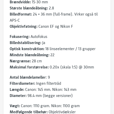
Brændvidde:
15-30 mm
Største blændeåbning:
2.8
Billedformat:
24 × 36 mm (full-frame). Virker også til
APS-C
Objektivfatning:
Canon EF og Nikon F
Fokusering:
Autofokus
Billedstabilisering:
Ja
Optisk konstruktion:
18 linseelementer / 13 grupper
Mindste blændeåbning:
22
Nærgrænse:
28 cm
Maksimal forstørrelse:
0.20x (skala 1:5) @ 30mm
Antal blændelameller
: 9
Filterdiameter:
Ingen filtertråd
Længde:
Canon: 145 mm. Nikon: 143 mm
Diameter:
98.4 mm (begge versioner)
Vægt:
Canon: 1110 gram. Nikon: 1100 gram
Medfølgende tilbehør:
Objektivdæksler