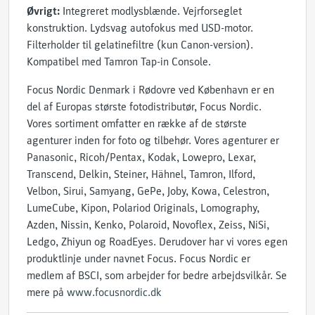
Øvrigt:
Integreret modlysblænde. Vejrforseglet
konstruktion. Lydsvag autofokus med USD-motor.
Filterholder til gelatinefiltre (kun Canon-version).
Kompatibel med Tamron Tap-in Console.
Focus Nordic Denmark i Rødovre ved København er en
del af Europas største fotodistributør, Focus Nordic.
Vores sortiment omfatter en række af de største
agenturer inden for foto og tilbehør. Vores agenturer er
Panasonic, Ricoh/Pentax, Kodak, Lowepro, Lexar,
Transcend, Delkin, Steiner, Hähnel, Tamron, Ilford,
Velbon, Sirui, Samyang, GePe, Joby, Kowa, Celestron,
LumeCube, Kipon, Polariod Originals, Lomography,
Azden, Nissin, Kenko, Polaroid, Novoflex, Zeiss, NiSi,
Ledgo, Zhiyun og RoadEyes. Derudover har vi vores egen
produktlinje under navnet Focus. Focus Nordic er
medlem af BSCI, som arbejder for bedre arbejdsvilkår. Se
mere på
www.focusnordic.dk