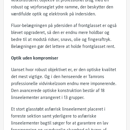
velkonstrueret objektiv til professionel brug med en
robust og vejrforseglet ydre ramme, der beskytter den
værdifulde optik og elektronik på indersiden.
Fluor-belægningen på ydersiden af frontglasset er også
blevet opgraderet, så den er endnu mere holdbar og
bedre til at modstå ridser, snavs, olie og fingeraftryk.
Belægningen gør det lettere at holde frontglasset rent.
Optik uden kompromiser
Uanset hvor robust objektivet er, er den optiske kvalitet
det mest vigtige. Og i den henseende er Tamrons
professionelle vidvinkelzoom endnu mere imponerende.
Den avancerede optiske konstruktion består af 18
linseelementer arrangeret i 13 grupper.
Et stort glasstøbt asfærisk linseelement placeret i
forreste sektion samt yderligere to asfæriske
linseelementer bagtil sørger for at garantere en lav