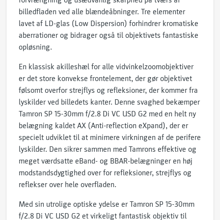
forvrængning og usædvanlig skarphed på tværs af
billedfladen ved alle blændeåbninger. Tre elementer
lavet af LD-glas (Low Dispersion) forhindrer kromatiske
aberrationer og bidrager også til objektivets fantastiske
opløsning.
En klassisk akilleshæl for alle vidvinkelzoomobjektiver
er det store konvekse frontelement, der gør objektivet
følsomt overfor strejflys og refleksioner, der kommer fra
lyskilder ved billedets kanter. Denne svaghed bekæmper
Tamron SP 15-30mm f/2.8 Di VC USD G2 med en helt ny
belægning kaldet AX (Anti-reflection eXpand), der er
specielt udviklet til at minimere virkningen af de perifere
lyskilder. Den sikrer sammen med Tamrons effektive og
meget værdsatte eBand- og BBAR-belægninger en høj
modstandsdygtighed over for refleksioner, strejflys og
reflekser over hele overfladen.
Med sin utrolige optiske ydelse er Tamron SP 15-30mm
f/2.8 Di VC USD G2 et virkeligt fantastisk objektiv til