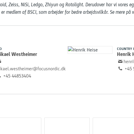
oid, Zeiss, NiSi, Ledgo, Zhiyun og Rotolight. Derudover har vi vores eg
 er medlem af BSCI, som arbejder for bedre arbejdsvilkår. Se mere p
O
COUNTRY 
ikael Westheimer
Henrik 
henr
kael.westheimer@focusnordic.dk
+45 
+45 44853404