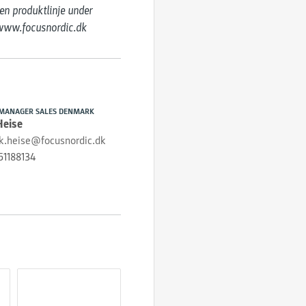
en produktlinje under 
å www.focusnordic.dk
MANAGER SALES DENMARK
Heise
ik.heise@focusnordic.dk
51188134