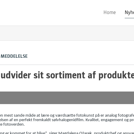
Home
Nyh
 MEDDELELSE
udvider sit sortiment af produkte
n mest sande måde at lære og værdsætte fotokunst på er analog fotografer
lsen af en perfekt fremkaldt sølvhalogenidfilm. Kvalitet, engagement og pr
ge fotoverden.
ing er kommet for at blive", siger Magdalena Ożarek, produktchef og ansva