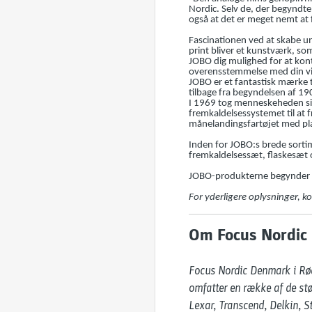
Nordic. Selv de, der begyndte
også at det er meget nemt at 
Fascinationen ved at skabe uni
print bliver et kunstværk, som
JOBO dig mulighed for at kontr
overensstemmelse med din vis
JOBO er et fantastisk mærke ti
tilbage fra begyndelsen af 19
I 1969 tog menneskeheden si
fremkaldelsessystemet til at f
månelandingsfartøjet med pl
Inden for JOBO:s brede sortim
fremkaldelsessæt, flaskesæt o
JOBO-produkterne begynder at
For yderligere oplysninger, 
Om Focus Nordic
Focus Nordic Denmark i Rødo
omfatter en række af de stø
Lexar, Transcend, Delkin, S