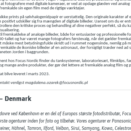
 at fotografere med digitale kameraer, er ved at opdage glæden ved analog
fremkalde sin egen film med de rigtige værktøjer.
kke prints på sølvhalogenidpapir er uerstattelig. Den originale karakter af e
 positivt udskiller sig fra mængden af digitale billeder. Uanset om du er entu
ollere den kritiske proces og behandling af dine negativer perfekt, så du ka
ualisering.
l fremkaldelse af analoge billeder, både for entusiaster og professionelle f
00-tallet og har været mange fotografers førstevalg, når det gælder fremka
t måske mest betydningsfulde skridt ud i rummet nogensinde, nemlig på 
remkalde de ikoniske billeder af en astronaut, der forsigtigt træder ned ad s
aneten Jorden i baggrunden.
ent hos Focus Nordic finder du tanksystemer, laboratoriesæt, filmklips, fa
g mange andre produkter, der gør det lettere at fremkalde analog film og p
 blive leveret i marts 2023.
kontakt venligst magdalena.ozarek@focusnordic.pl
 – Denmark
vre ved København er en del af Europas største fotodistributør, Focus
rste agenturer inden for foto og tilbehør. Vores agenturer er Panasoni
teiner, Hähnel, Tamron, Ilford, Velbon, Sirui, Samyang, Kowa, Celestro