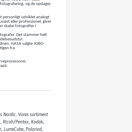
 fotografering, og de opdager
t personligt udviklet analogt
siast eller professionel, giver
n skabe fotografier i
otografer. Det stammer helt
ldelsesudstyr.
månen. NASA valgte JOBO-
tigen fra
rveprocessorer,
apir.
 Nordic. Vores sortiment 
c, Ricoh/Pentax, Kodak, 
n, LumeCube, Polariod, 