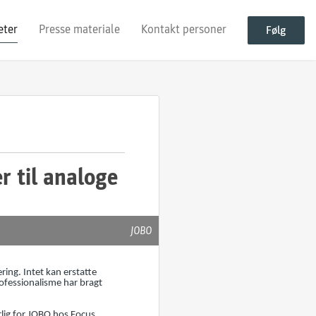
eter
Presse materiale
Kontakt personer
Følg
r til analoge
JOBO
ing. Intet kan erstatte
ofessionalisme har bragt
rlig for JOBO hos Focus