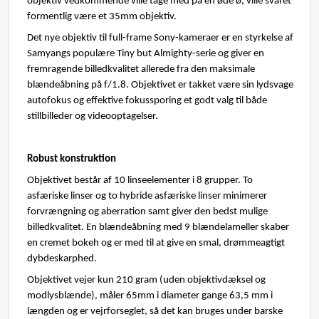
objektiv vedkommende ville tage med på en øde ø, ville svaret
formentlig være et 35mm objektiv.
Det nye objektiv til full-frame Sony-kameraer er en styrkelse af
Samyangs populære Tiny but Almighty-serie og giver en
fremragende billedkvalitet allerede fra den maksimale
blændeåbning på f/1.8. Objektivet er takket være sin lydsvage
autofokus og effektive fokussporing et godt valg til både
stillbilleder og videooptagelser.
Robust konstruktion
Objektivet består af 10 linseelementer i 8 grupper. To
asfæriske linser og to hybride asfæriske linser minimerer
forvrængning og aberration samt giver den bedst mulige
billedkvalitet. En blændeåbning med 9 blændelameller skaber
en cremet bokeh og er med til at give en smal, drømmeagtigt
dybdeskarphed.
Objektivet vejer kun 210 gram (uden objektivdæksel og
modlysblænde), måler 65mm i diameter gange 63,5 mm i
længden og er vejrforseglet, så det kan bruges under barske