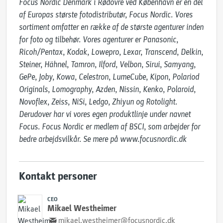
Focus Nordic Denmark i Rødovre ved København er en del 
af Europas største fotodistributør, Focus Nordic. Vores 
sortiment omfatter en række af de største agenturer inden 
for foto og tilbehør. Vores agenturer er Panasonic, 
Ricoh/Pentax, Kodak, Lowepro, Lexar, Transcend, Delkin, 
Steiner, Hähnel, Tamron, Ilford, Velbon, Sirui, Samyang, 
GePe, Joby, Kowa, Celestron, LumeCube, Kipon, Polariod 
Originals, Lomography, Azden, Nissin, Kenko, Polaroid, 
Novoflex, Zeiss, NiSi, Ledgo, Zhiyun og Rotolight. 
Derudover har vi vores egen produktlinje under navnet 
Focus. Focus Nordic er medlem af BSCI, som arbejder for 
bedre arbejdsvilkår. Se mere på www.focusnordic.dk
Kontakt personer
CEO
Mikael Westheimer
mikael.westheimer@focusnordic.dk