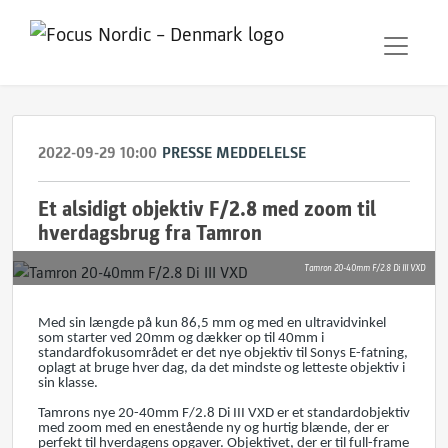
2022-09-29 10:00
PRESSE MEDDELELSE
Et alsidigt objektiv F/2.8 med zoom til
hverdagsbrug fra Tamron
Tamron 20-40mm F/2.8 Di III VXD
Med sin længde på kun 86,5 mm og med en ultravidvinkel
som starter ved 20mm og dækker op til 40mm i
standardfokusområdet er det nye objektiv til Sonys E-fatning,
oplagt at bruge hver dag, da det mindste og letteste objektiv i
sin klasse.
Tamrons nye 20-40mm F/2.8 Di III VXD er et standardobjektiv
med zoom med en enestående ny og hurtig blænde, der er
perfekt til hverdagens opgaver. Objektivet, der er til full-frame