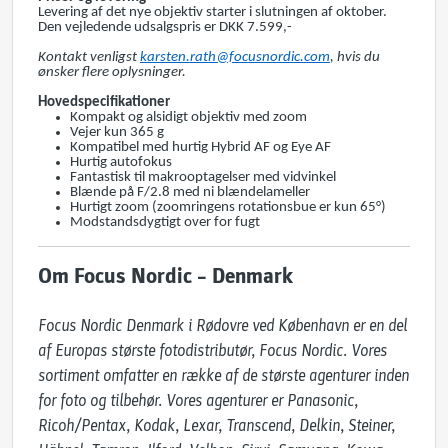
Levering af det nye objektiv starter i slutningen af ​​oktober.
Den vejledende udsalgspris er DKK 7.599,-
Kontakt venligst
karsten.rath@focusnordic.com
, hvis du
ønsker flere oplysninger.
Hovedspecifikationer
Kompakt og alsidigt objektiv med zoom
Vejer kun 365 g
Kompatibel med hurtig Hybrid AF og Eye AF
Hurtig autofokus
Fantastisk til makrooptagelser med vidvinkel
Blænde på F/2.8 med ni blændelameller
Hurtigt zoom (zoomringens rotationsbue er kun 65°)
Modstandsdygtigt over for fugt
Om Focus Nordic – Denmark
Focus Nordic Denmark i Rødovre ved København er en del 
af Europas største fotodistributør, Focus Nordic. Vores 
sortiment omfatter en række af de største agenturer inden 
for foto og tilbehør. Vores agenturer er Panasonic, 
Ricoh/Pentax, Kodak, Lexar, Transcend, Delkin, Steiner, 