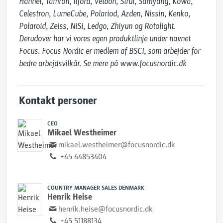
Hähnel, Tamron, Ilford, Velbon, Sirui, Samyang, Kowa, 
Celestron, LumeCube, Polariod, Azden, Nissin, Kenko, 
Polaroid, Zeiss, NiSi, Ledgo, Zhiyun og Rotolight. 
Derudover har vi vores egen produktlinje under navnet 
Focus. Focus Nordic er medlem af BSCI, som arbejder for 
bedre arbejdsvilkår. Se mere på www.focusnordic.dk
Kontakt personer
CEO
Mikael Westheimer
mikael.westheimer@focusnordic.dk
+45 44853404
COUNTRY MANAGER SALES DENMARK
Henrik Heise
henrik.heise@focusnordic.dk
+45 51188134