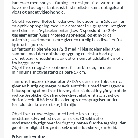
kameraer med Sonys E-fatning, er designet til at være let at
have med ud og er fantastisk til stillbilleder samt optagelse af
vlogs og andet videoindhold.
Objektivet giver flotte billeder over hele zoomområdet og har
en optisk opbygning med 12 elementer i 11 grupper. Det giver
med sine fire LD-glaselementer (Low Dispersion), to GM-
glaselementer (Glass Molded Aspherical) og et hybridt
asfærisk glaselement. Dette giver en utrolig billedkvalitet fra
hjørne til hjørne.
En fantastisk blænde på F/2.8 med ni blændelameller giver
sammen med den optiske opbygning en ekstra blød og
cremet baggrundssløring, og det er nemt at adskille dit motiv
fra baggrunden.
Objektivet er også exceptionelt til nærbilleder, med en
minimums-motivafstand på bare 17 cm.
Tamrons lineære fokusmotor VXD AF, der driver fokusering,
giver en hurtig og meget præcis autofokus med fremragende
fokussporing af motiver i bevægelse, så du aldrig går glip af de
vigtige øjeblikke. Og så er objektivet ekstremt støjsvagt og
derfor ideelt til både stillbilleder og videooptagelser under
forhold, der kræver et støjfrit miljø.
Objektivet er nydesignet med bedre tekstur og
modstandsdygtighed over for ridser. Objektivet er
modstandsdygtigt over for fugt og har en fluorbelægning, der
gør det muligt at bruge det selv under barske vejrforhold.
Priser og levering