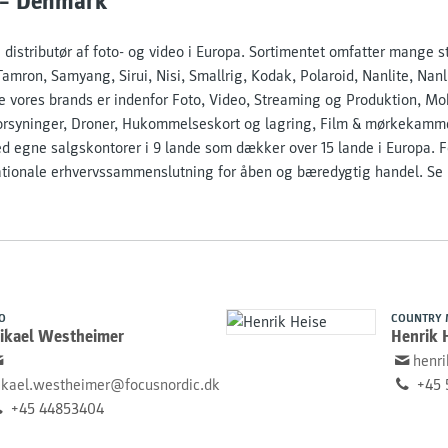
 – Denmark
e distributør af foto- og video i Europa. Sortimentet omfatter mange 
amron, Samyang, Sirui, Nisi, Smallrig, Kodak, Polaroid, Nanlite, Nan
e vores brands er indenfor Foto, Video, Streaming og Produktion, Mo
forsyninger, Droner, Hukommelseskort og lagring, Film & mørkekamme
d egne salgskontorer i 9 lande som dækker over 15 lande i Europa. 
nationale erhvervssammenslutning for åben og bæredygtig handel. Se
O
COUNTRY 
ikael Westheimer
Henrik 
henr
kael.westheimer@focusnordic.dk
+45 
+45 44853404