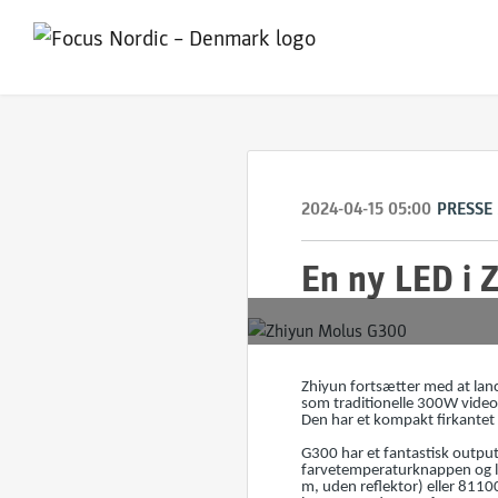
2024-04-15 05:00
PRESSE
En ny LED i 
Zhiyun fortsætter med at lanc
som traditionelle 300W videol
Den har et kompakt firkantet 
G300 har et fantastisk outpu
farvetemperaturknappen og l
m, uden reflektor) eller 811