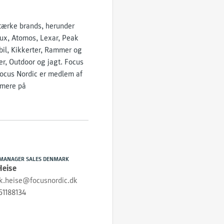
stærke brands, herunder
lux, Atomos, Lexar, Peak
bil, Kikkerter, Rammer og
r, Outdoor og jagt. Focus
Focus Nordic er medlem af
 mere på
MANAGER SALES DENMARK
Heise
ik.heise@focusnordic.dk
51188134