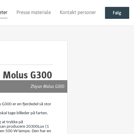
eter
Presse materiale
Kontakt personer
Følg
un Molus G300
Zhiyun Molus G300
 G300 er en fjerdedel så stor
al tage billeder på farten.
 at trykke på
 kan producere 20300Lux (1
d en 500 W-lampe. Den har en