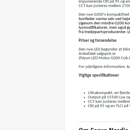
imponerende CRI på 95 og en
CCT kan justeres mellem 27
Den nye G300's kompakthed og
bortleder varme selv ved høje
Ligesom den mindre G200 kom
lysmodifikatorer, men også 
fra tredjepartsproducenter. L
Priser og forsendelse
Den nye LED begynder at blive
Anbefalet salgspris er
Zhiyun LED Molus G300 Cob 
For yderligere information, k
Vigtige specifikationer
Ultrakompakt, en fjerde
Output på 15500 Lux o
CCT kan justeres mell
CRI på 95 og en TLCI på