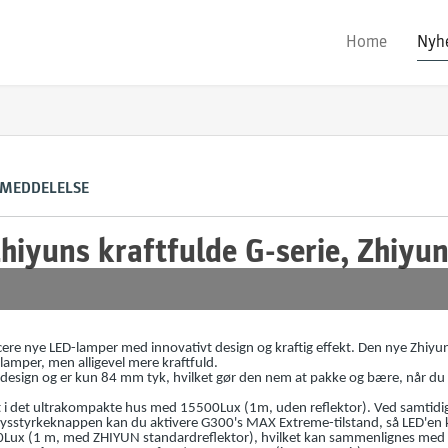
Home
Nyh
 MEDDELELSE
Zhiyuns kraftfulde G-serie, Zhiy
ere nye LED-lamper med innovativt design og kraftig effekt. Den nye Zhiyun
amper, men alligevel mere kraftfuld.
design og er kun 84 mm tyk, hvilket gør den nem at pakke og bære, når du sk
t i det ultrakompakte hus med 15500Lux (1m, uden reflektor). Ved samtidig
ysstyrkeknappen kan du aktivere G300's MAX Extreme-tilstand, så LED'en
00Lux (1 m, med ZHIYUN standardreflektor), hvilket kan sammenlignes me