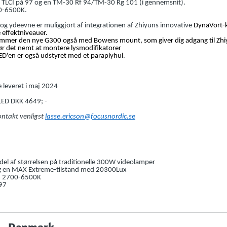
 TLCI på 97 og en TM-30 Rf 94/TM-30 Rg 101 (i gennemsnit).
00-6500K.
 ydeevne er muliggjort af integrationen af Zhiyuns innovative
DynaVort-k
 effektniveauer.
mer den nye G300 også med Bowens mount, som giver dig adgang til Zhiy
gør det nemt at montere
lysmodifikatorer
ED'en er også udstyret med et paraplyhul
.
 leveret i maj 2024
LED DKK 4649; -
ontakt venligst
lasse.ericson@focusnordic.se
del af størrelsen på traditionelle 300W videolamper
g en MAX Extreme-tilstand med 20300Lux
em 2700-6500K
 97