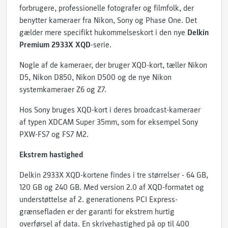
forbrugere, professionelle fotografer og filmfolk, der
benytter kameraer fra Nikon, Sony og Phase One. Det
gælder mere specifikt hukommelseskort i den nye
Delkin
Premium 2933X XQD
-serie.
Nogle af de kameraer, der bruger XQD-kort, tæller Nikon
D5, Nikon D850, Nikon D500 og de nye Nikon
systemkameraer Z6 og Z7.
Hos Sony bruges XQD-kort i deres broadcast-kameraer
af typen XDCAM Super 35mm, som for eksempel Sony
PXW-FS7 og FS7 M2.
Ekstrem hastighed
Delkin 2933X XQD-kortene findes i tre størrelser - 64 GB,
120 GB og 240 GB. Med version 2.0 af XQD-formatet og
understøttelse af 2. generationens PCI Express-
grænsefladen er der garanti for ekstrem hurtig
overførsel af data. En skrivehastighed på op til 400