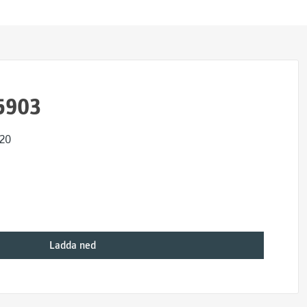
5903
x20
Ladda ned