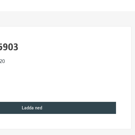
5903
x20
Ladda ned