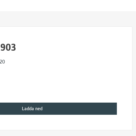
5903
x20
Ladda ned