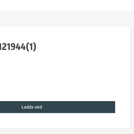
21944(1)
Ladda ned