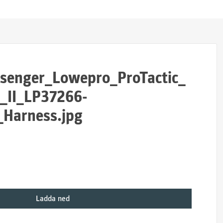
enger_Lowepro_ProTactic_
II_LP37266-
Harness.jpg
Ladda ned