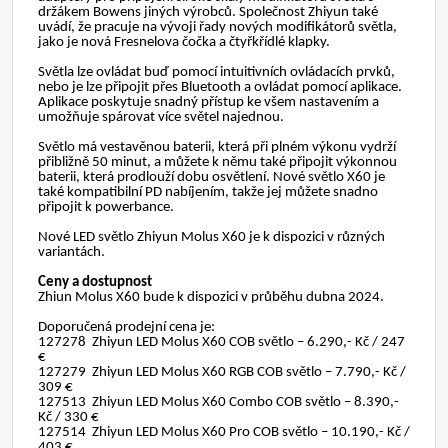
držákem Bowens jiných výrobců. Společnost Zhiyun také
uvádí, že pracuje na vývoji řady nových modifikátorů světla,
jako je nová Fresnelova čočka a čtyřkřídlé klapky.
Světla lze ovládat buď pomocí intuitivních ovládacích prvků,
nebo je lze připojit přes Bluetooth a ovládat pomocí aplikace.
Aplikace poskytuje snadný přístup ke všem nastavením a
umožňuje spárovat více světel najednou.
Světlo má vestavěnou baterii, která při plném výkonu vydrží
přibližně 50 minut, a můžete k němu také připojit výkonnou
baterii, která prodlouží dobu osvětlení. Nové světlo X60 je
také kompatibilní PD nabíjením, takže jej můžete snadno
připojit k powerbance.
Nové LED světlo Zhiyun Molus X60 je k dispozici v různých
variantách.
Ceny a dostupnost
Zhiun Molus X60 bude k dispozici v průběhu dubna 2024.
Doporučená prodejní cena je:
127278 Zhiyun LED Molus X60 COB světlo – 6.290,- Kč / 247
€
127279 Zhiyun LED Molus X60 RGB COB světlo – 7.790,- Kč /
309 €
127513 Zhiyun LED Molus X60 Combo COB světlo – 8.390,-
Kč / 330 €
127514 Zhiyun LED Molus X60 Pro COB světlo – 10.190,- Kč /
403 €