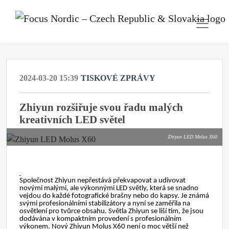
2024-03-20 15:39
TISKOVÉ ZPRÁVY
Zhiyun rozšiřuje svou řadu malých
kreativních LED světel
Zhiyun LED Molus X60
Společnost Zhiyun nepřestává překvapovat a udivovat
novými malými, ale výkonnými LED světly, která se snadno
vejdou do každé fotografické brašny nebo do kapsy. Je známá
svými profesionálními stabilizátory a nyní se zaměřila na
osvětlení pro tvůrce obsahu. Světla Zhiyun se liší tím, že jsou
dodávána v kompaktním provedení s profesionálním
výkonem. Nový Zhiyun Molus X60 není o moc větší než