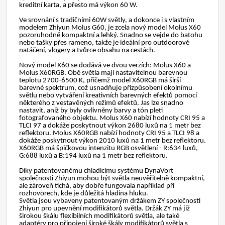
kreditní karta, a přesto má výkon 60 W.
Ve srovnání s tradičními 60W světly, a dokonce i s vlastním
modelem Zhiyun Molus G60, je zcela nový model Molus X60
pozoruhodně kompaktní a lehký. Snadno se vejde do batohu
nebo tašky přes rameno, takže je ideální pro outdoorové
natáčení, vlogery a tvůrce obsahu na cestách.
Nový model X60 se dodává ve dvou verzích: Molus X60 a
Molus X60RGB. Obě světla mají nastavitelnou barevnou
teplotu 2700-6500 K, přičemž model X60RGB má širší
barevné spektrum, což usnadňuje přizpůsobení okolnímu
světlu nebo vytváření kreativních barevných efektů pomocí
některého z vestavěných režimů efektů. Jas lze snadno
nastavit, aniž by byly ovlivněny barvy a tón pleti
fotografovaného objektu. Molus X60 nabízí hodnoty CRI 95 a
TLCI 97 a dokáže poskytnout výkon 2680 luxů na 1 metr bez
reflektoru. Molus X60RGB nabízí hodnoty CRI 95 a TLCI 98 a
dokáže poskytnout výkon 2010 luxů na 1 metr bez reflektoru.
X60RGB má špičkovou intenzitu RGB osvětlení - R:634 luxů,
G:688 luxů a B:194 luxů na 1 metr bez reflektoru.
Díky patentovanému chladicímu systému DynaVort
společnosti Zhiyun mohou být světla neuvěřitelně kompaktní,
ale zároveň tichá, aby dobře fungovala například při
rozhovorech, kde je důležitá hladina hluku.
Světla jsou vybaveny patentovaným držákem ZY společnosti
Zhiyun pro upevnění modifikátorů světla. Držák ZY má již
širokou škálu flexibilních modifikátorů světla, ale také
adaptéry pro připojení široké škály modifikátorů světla s