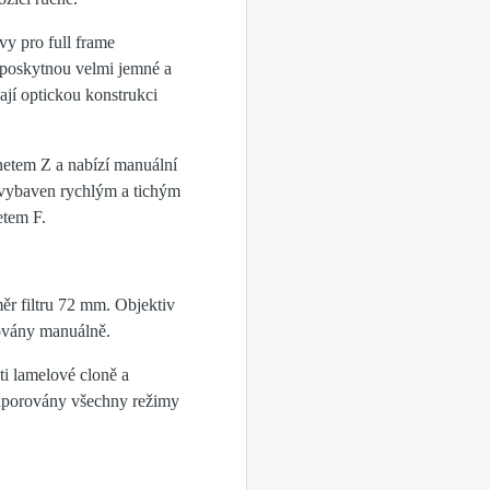
ivy pro full frame
ti poskytnou velmi jemné a
ají optickou konstrukci
etem Z a nabízí manuální
 vybaven rychlým a tichým
etem F.
ěr filtru 72 mm. Objektiv
covány manuálně.
ti lamelové cloně a
odporovány všechny režimy