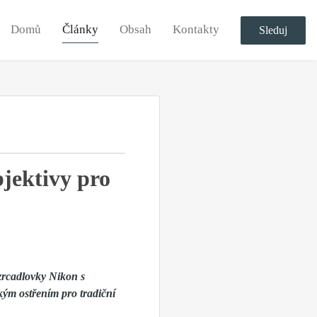
Domů
Články
Obsah
Kontakty
Sleduj
jektivy pro
zzrcadlovky Nikon s
kým ostřením pro tradiční