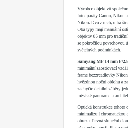
Výrobce objektivů společnos
fotoaparáty Canon, Nikon a 
Nikon. Dva z nich, ultra š
Oba typy mají manuální ost
objektiv 85 mm pro tradiční
se pokročilou povrchovou úp
světelných podmínkách.
Samyang MF 14 mm F/2.8
minimální zaostřovací vzdál
frame bezzrcadlovky Nikon s
hvězdnou noční oblohu a zac
zachyťte detailní záběry jed
městské panorama a architek
Optická konstrukce tohoto o
minimalizují chromatickou ab
obrazu. Pevná sluneční clon
však nelze použít filtr, a p