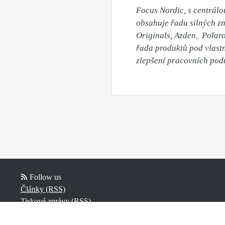
Focus Nordic, s centrálo
obsahuje řadu silných zn
Originals, Azden,  Polaro
řada produktů pod vlastn
zlepšení pracovních podm
Follow us
Články (RSS)
Tiskové zprávy (RSS)
Příspěvky na blogu (RSS)