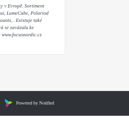
y v Evropě. Sortiment 
rui, LumeCube, Polariod 
unts, . Existuje také 
á se zavázala ke 
a www.focusnordic.cz
Powered by Notified