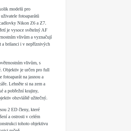
kolik modelů pro
uživatele fotoaparátů
zrcadlovky Nikon Z6 a Z7.
etí je vysoce světelný AF
trnostním vlivům a vyznačují
a brilanci i v nepříznivých
povětrnostním vlivům, s
 Objektiv je určen pro full
e fotoaparát na jasnou a
áře. Lehněte si na zem a
é a pobřežní krajiny,
jektiv obzvláště užitečný.
sou 2 ED členy, které
ení a ostrosti v celém
onstrukci tohoto objektivu
ozici ručně.