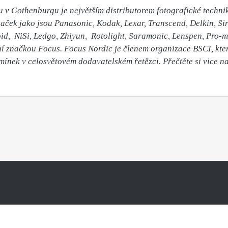
u v Gothenburgu je největším distributorem fotografické technik
aček jako jsou Panasonic, Kodak, Lexar, Transcend, Delkin, Si
id,  NiSi, Ledgo, Zhiyun,  Rotolight, Saramonic, Lenspen, Pro-mo
í značkou Focus. Focus Nordic je členem organizace BSCI, kter
ínek v celosvětovém dodavatelském řetězci. Přečtěte si vice n