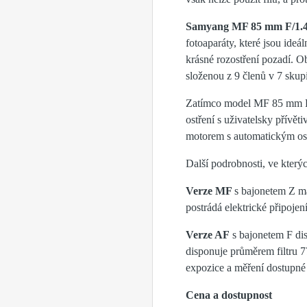
Samyang MF 85 mm F/1.4
fotoaparáty, které jsou ideá
krásné rozostření pozadí. O
složenou z 9 členů v 7 skup
Zatímco model MF 85 mm F/1
ostření s uživatelsky přív
motorem s automatickým ostř
Další podrobnosti, ve kterých
Verze MF
s bajonetem Z má
postrádá elektrické připoje
Verze AF
s bajonetem F dis
disponuje průměrem filtru 
expozice a měření dostupné 
Cena a dostupnost