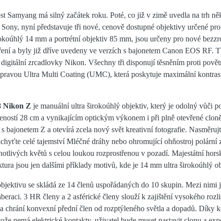
t Samyang má silný začátek roku. Poté, co již v zimě uvedla na trh ně
Sony, nyní představuje tři nové, cenově dostupné objektivy určené pro 
irokoúhlý 14 mm a portrétní objektiv 85 mm, jsou určeny pro nové bez
ření a byly již dříve uvedeny ve verzích s bajonetem Canon EOS RF. Tř
 digitální zrcadlovky Nikon. Všechny tři disponují těsněním proti pově
ravou Ultra Multi Coating (UMC), která poskytuje maximální kontrast 
 Nikon Z
je manuální ultra širokoúhlý objektiv, který je odolný vůči 
eností 28 cm a vynikajícím optickým výkonem i při plně otevřené cloně.
 bajonetem Z a otevírá zcela nový svět kreativní fotografie. Nasměrujt
hyťte celé tajemství Mléčné dráhy nebo ohromující ohňostroj polární z
notlivých květů s celou loukou rozprostřenou v pozadí. Majestátní horsk
tura jsou jen dalšími příklady motivů, kde je 14 mm ultra širokoúhlý ob
bjektivu se skládá ze 14 členů uspořádaných do 10 skupin. Mezi nimi j
eraci. 3 HR členy a 2 asférické členy slouží k zajištění vysokého rozliš
a chrání konvexní přední člen od rozptýleného světla a dopadů. Díky k
rotože nemá elektrické kontakty, uživatel bude muset nastavit clonu a exp