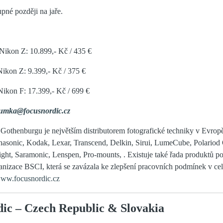
pné později na jaře.
kon Z: 10.899,- Kč / 435 €
kon Z: 9.399,- Kč / 375 €
kon F: 17.399,- Kč / 699 €
sumka@focusnordic.cz
 Gothenburgu je největším distributorem fotografické techniky v Evrop
nasonic, Kodak, Lexar, Transcend, Delkin, Sirui, LumeCube, Polariod 
ght, Saramonic, Lenspen, Pro-mounts, . Existuje také řada produktů p
anizace BSCI, která se zavázala ke zlepšení pracovních podmínek v c
ww.focusnordic.cz
ic – Czech Republic & Slovakia