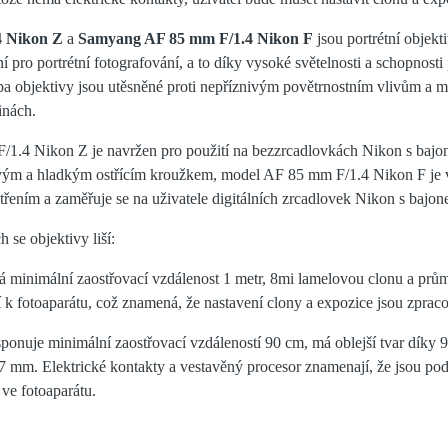
 Nikon Z
a
Samyang AF 85 mm F/1.4 Nikon F
jsou portrétní objekt
lní pro portrétní fotografování, a to díky vysoké světelnosti a schopnos
ba objektivy jsou utěsněné proti nepříznivým povětrnostním vlivům a m
inách.
.4 Nikon Z je navržen pro použití na bezzrcadlovkách Nikon s bajon
ětivým a hladkým ostřícím kroužkem, model AF 85 mm F/1.4 Nikon F je
ením a zaměřuje se na uživatele digitálních zrcadlovek Nikon s bajon
 se objektivy liší:
 minimální zaostřovací vzdálenost 1 metr, 8mi lamelovou clonu a prům
ní k fotoaparátu, což znamená, že nastavení clony a expozice jsou zpra
ponuje minimální zaostřovací vzdáleností 90 cm, má oblejší tvar díky 9
77 mm. Elektrické kontakty a vestavěný procesor znamenají, že jsou p
ve fotoaparátu.